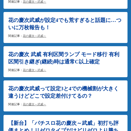
関連記事：
花の慶次～武威～
花の慶次武威が設定4でも荒すぎると話題に…つ
いに万枚報告も！
関連記事：
花の慶次～武威～
花の慶次 武威 有利区間ランプ モード移行 有利
区間引き継ぎ(継続)時は通常C以上確定
関連記事：
花の慶次～武威～
花の慶次武威って設定3と4での機械割が大きく
違うけどどこで設定差付けてるの？
関連記事：
花の慶次～武威～
【新台】「パチスロ花の慶次～武威」初打ち評
価まとめ！リゼロタイプだけどリゼロより勝ち