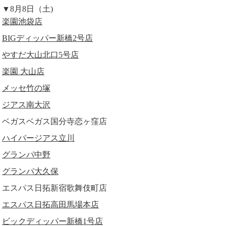
▼8月8日（土)
楽園池袋店
BIGディッパー新橋2号店
やすだ大山北口5号店
楽園 大山店
メッセ竹の塚
ジアス南大沢
ベガスベガス国分寺恋ヶ窪店
ハイパージアス立川
グランパ中野
グランパ大久保
エスパス日拓新宿歌舞伎町店
エスパス日拓高田馬場本店
ビックディッパー新橋1号店