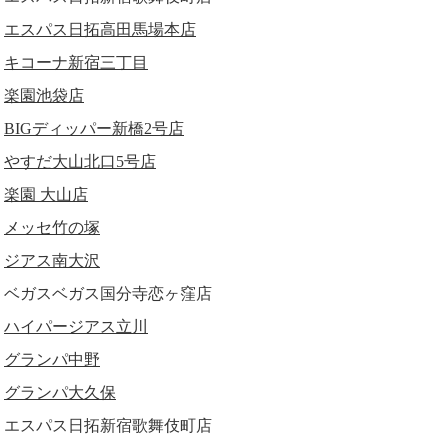
エスパス日拓高田馬場本店
キコーナ新宿三丁目
楽園池袋店
BIGディッパー新橋2号店
やすだ大山北口5号店
楽園 大山店
メッセ竹の塚
ジアス南大沢
ベガスベガス国分寺恋ヶ窪店
ハイパージアス立川
グランパ中野
グランパ大久保
エスパス日拓新宿歌舞伎町店