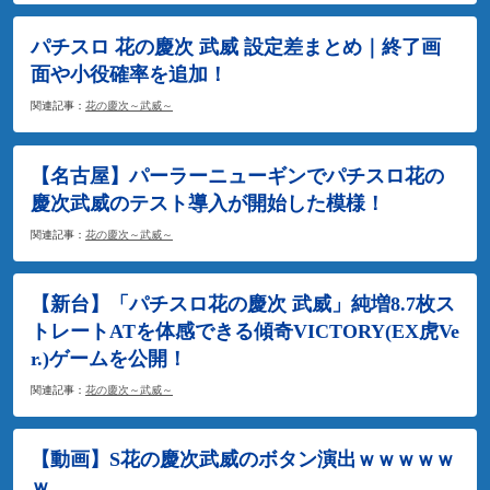
パチスロ 花の慶次 武威 設定差まとめ｜終了画
面や小役確率を追加！
関連記事：
花の慶次～武威～
【名古屋】パーラーニューギンでパチスロ花の
慶次武威のテスト導入が開始した模様！
関連記事：
花の慶次～武威～
【新台】「パチスロ花の慶次 武威」純増8.7枚ス
トレートATを体感できる傾奇VICTORY(EX虎Ve
r.)ゲームを公開！
関連記事：
花の慶次～武威～
【動画】S花の慶次武威のボタン演出ｗｗｗｗｗ
ｗ