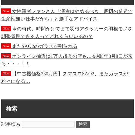
女性演者ファンさん「演者はやめるべき、底辺の業界で
NEW
生産性無い仕事だから」と勝手なアドバイス
今の時代、時間かけてまで羽根アタッカーの羽根モノを
NEW
調整管理できる人ってどれくらいいるの？
またSAO2のガラスが割られる
NEW
オンライン抽選は1万人超えの店も…令和8年8月8日が来
NEW
る・・・！！
【中古機価格230万円】スマスロSAO2、またガラスが
NEW
粉々になる…
検索
記事検索
検索