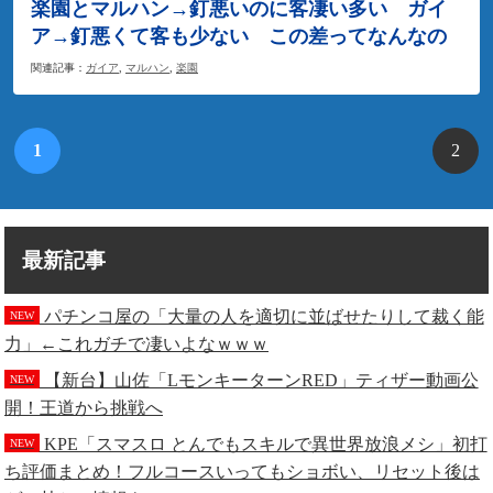
楽園とマルハン→釘悪いのに客凄い多い ガイ
ア→釘悪くて客も少ない この差ってなんなの
関連記事：
ガイア
,
マルハン
,
楽園
1
2
最新記事
パチンコ屋の「大量の人を適切に並ばせたりして裁く能
NEW
力」←これガチで凄いよなｗｗｗ
【新台】山佐「LモンキーターンRED」ティザー動画公
NEW
開！王道から挑戦へ
KPE「スマスロ とんでもスキルで異世界放浪メシ」初打
NEW
ち評価まとめ！フルコースいってもショボい、リセット後は