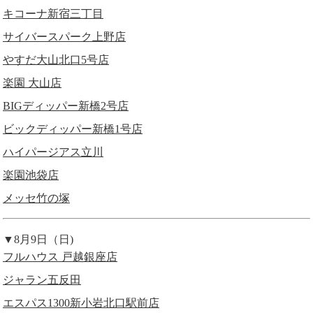
キコーナ新宿三丁目
サイバースパーク上野店
やすだ大山北口5号店
楽園 大山店
BIGディッパー新橋2号店
ビックディッパー新橋1号店
ハイパージアス立川
楽園池袋店
メッセ竹の塚
▼8月9日（日)
フルハウス 戸越銀座店
ジャラン五反田
エスパス1300新小岩北口駅前店