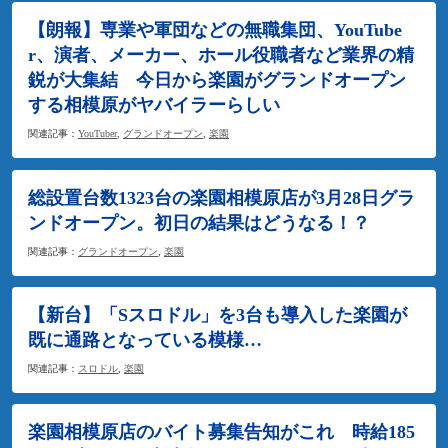
【朗報】専業や軍団などの無職集団、YouTube
r、演者、メーカー、ホール役職者など業界の精
鋭が大集結 今日から楽園がグランドオープン
する相模原がヤバイラーらしい
関連記事：
YouTuber
,
グランドオープン
,
楽園
総設置台数1323台の楽園相模原店が3月28日グラ
ンドオープン。初日の結果はどうなる！？
関連記事：
グランドオープン
,
楽園
【新台】「Sスロドル」を3台も導入した楽園が
既に通路となっている模様…
関連記事：
スロドル
,
楽園
楽園相模原店のバイト募集告知がこれ 時給185