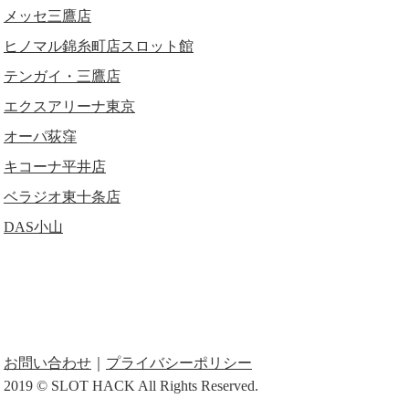
メッセ三鷹店
ヒノマル錦糸町店スロット館
テンガイ・三鷹店
エクスアリーナ東京
オーパ荻窪
キコーナ平井店
ベラジオ東十条店
DAS小山
お問い合わせ
｜
プライバシーポリシー
2019 © SLOT HACK All Rights Reserved.