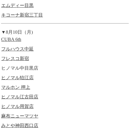
エムディー目黒
キコーナ新宿三丁目
▼8月10日（月)
CUBA 6th
フルハウス中延
フレスコ新宿
ヒノマル中目黒店
ヒノマル狛江店
マルホン 押上
ヒノマル江古田店
ヒノマル用賀店
麻布ニューマツヤ
みとや神田西口店