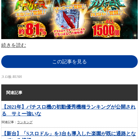
続きを読む
この記事を見る
スロ板-RUSH
関連記事
【2021年】パチスロ機の初動優秀機種ランキングが公開され
る サミー強いな
関連記事：
ランキング
【新台】「Sスロドル」を3台も導入した楽園が既に通路とな