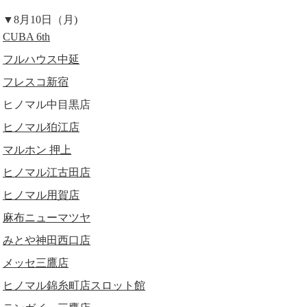
▼8月10日（月)
CUBA 6th
フルハウス中延
フレスコ新宿
ヒノマル中目黒店
ヒノマル狛江店
マルホン 押上
ヒノマル江古田店
ヒノマル用賀店
麻布ニューマツヤ
みとや神田西口店
メッセ三鷹店
ヒノマル錦糸町店スロット館