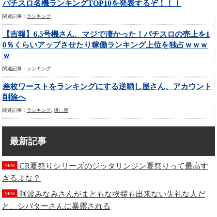
パチスロ名機ランキングTOP10を発表するぞ！！！
関連記事：
ランキング
【吉報】6.5号機さん、マジで凄かった！パチスロの売上を1
0％くらいアップさせたり稼働ランキング上位を独占ｗｗｗ
ｗ
関連記事：
ランキング
差枚ワーストをランキングにする逆晒し屋さん、アカウント
削除へ
関連記事：
ランキング
,
晒し屋
最新記事
CR夏祭りシリーズのジッタリンジン夏祭りって最高す
NEW
ぎるよな？
阿波みなみさんがまともな挨拶も出来ない失礼な人だ
NEW
と、シバターさんに暴露される