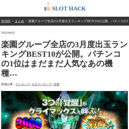
SLOT HACK
HOME
>
まとめ
>
楽園グループ全店の3月度出玉ランキングBEST10が公開。パチンコの
2023/04/02
楽園グループ全店の3月度出玉ラン
キングBEST10が公開。パチンコ
の1位はまだまだ人気なあの機
種…
関連記事：
ランキング
,
出玉ランキング
,
楽園