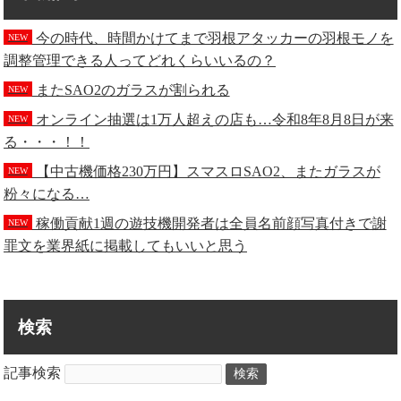
今の時代、時間かけてまで羽根アタッカーの羽根モノを
NEW
調整管理できる人ってどれくらいいるの？
またSAO2のガラスが割られる
NEW
オンライン抽選は1万人超えの店も…令和8年8月8日が来
NEW
る・・・！！
【中古機価格230万円】スマスロSAO2、またガラスが
NEW
粉々になる…
稼働貢献1週の遊技機開発者は全員名前顔写真付きで謝
NEW
罪文を業界紙に掲載してもいいと思う
検索
記事検索
検索