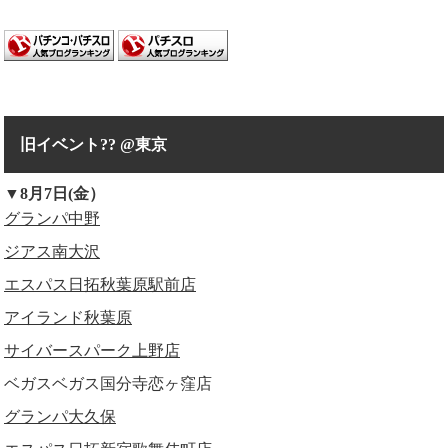
旧イベント?? @東京
▼8月7日(金）
グランパ中野
ジアス南大沢
エスパス日拓秋葉原駅前店
アイランド秋葉原
サイバースパーク上野店
ベガスベガス国分寺恋ヶ窪店
グランパ大久保