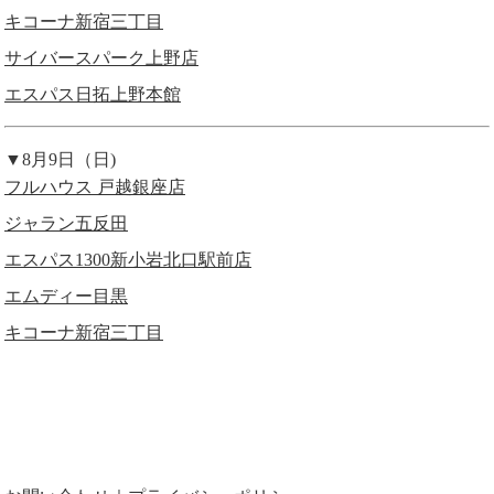
キコーナ新宿三丁目
サイバースパーク上野店
エスパス日拓上野本館
▼8月9日（日)
フルハウス 戸越銀座店
ジャラン五反田
エスパス1300新小岩北口駅前店
エムディー目黒
キコーナ新宿三丁目