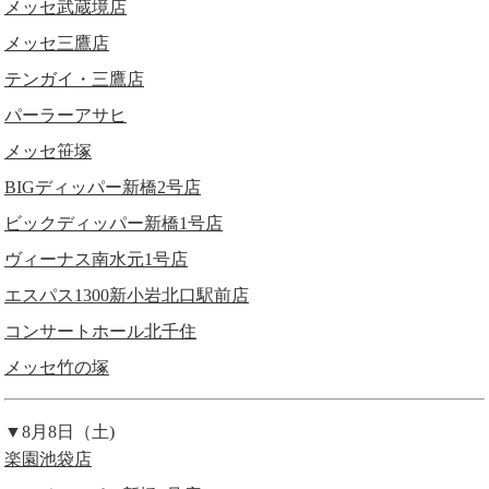
メッセ武蔵境店
メッセ三鷹店
テンガイ・三鷹店
パーラーアサヒ
メッセ笹塚
BIGディッパー新橋2号店
ビックディッパー新橋1号店
ヴィーナス南水元1号店
エスパス1300新小岩北口駅前店
コンサートホール北千住
メッセ竹の塚
▼8月8日（土)
楽園池袋店