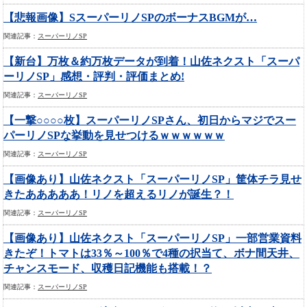
【悲報画像】SスーパーリノSPのボーナスBGMが…
関連記事：
スーパーリノSP
【新台】万枚＆約万枚データが到着！山佐ネクスト「スーパ
ーリノSP」感想・評判・評価まとめ!
関連記事：
スーパーリノSP
【一撃○○○○枚】スーパーリノSPさん、初日からマジでスー
パーリノSPな挙動を見せつけるｗｗｗｗｗｗ
関連記事：
スーパーリノSP
【画像あり】山佐ネクスト「スーパーリノSP」筐体チラ見せ
きたあああああ！リノを超えるリノが誕生？！
関連記事：
スーパーリノSP
【画像あり】山佐ネクスト「スーパーリノSP」一部営業資料
きたぞ！トマトは33％～100％で4種の択当て、ボナ間天井、
チャンスモード、収穫日記機能も搭載！？
関連記事：
スーパーリノSP