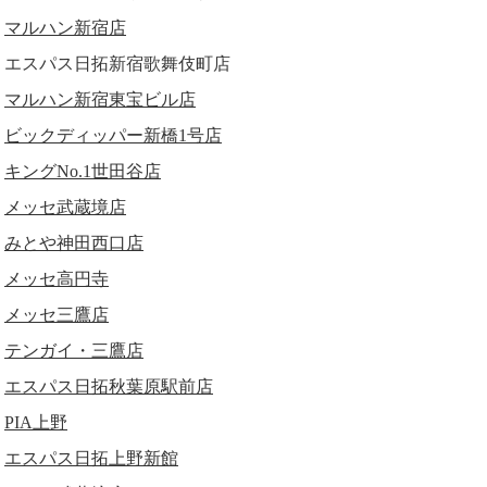
マルハン新宿店
エスパス日拓新宿歌舞伎町店
マルハン新宿東宝ビル店
ビックディッパー新橋1号店
キングNo.1世田谷店
メッセ武蔵境店
みとや神田西口店
メッセ高円寺
メッセ三鷹店
テンガイ・三鷹店
エスパス日拓秋葉原駅前店
PIA上野
エスパス日拓上野新館