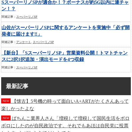
SスーパーリノSPが適合か！？ボーナスが約5G以内に連チャ
ン！？
関連記事：
スーパーリノSP
山佐がスーパーリノSPに関するアンケートを実施中「必ず開
発者に届けます‼」
関連記事：
アンケート
,
スーパーリノSP
【新台】「SスーパーリノSP」営業資料公開！トマトチャン
スに2択1択追加・演出モードを4つ収録
関連記事：
スーパーリノSP
最新記事
【懐古】5号機の時って面白いA+ARTがたくさんあって
NEW
楽しかったよな
ぱちんこ業界人さん「増税して増税して国民生活をボロ
NEW
ボロにしたのが自民政治です。それでもあほは自民党に投票