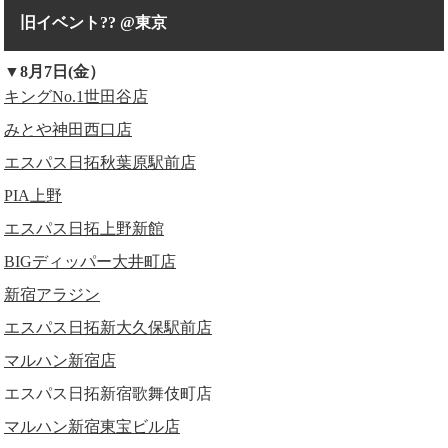
旧イベント?? @東京
▼8月7日(金）
キングNo.1世田谷店
みとや神田西口店
エスパス日拓秋葉原駅前店
PIA上野
エスパス日拓上野新館
BIGディッパー大井町店
新宿アラジン
エスパス日拓新大久保駅前店
マルハン新宿店
エスパス日拓新宿歌舞伎町店
マルハン新宿東宝ビル店