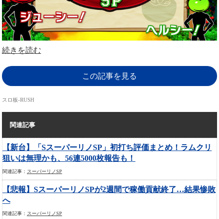
続きを読む
この記事を見る
スロ板-RUSH
関連記事
【新台】「SスーパーリノSP」初打ち評価まとめ！ラムクリ
狙いは無理かも、56連5000枚報告も！
関連記事：
スーパーリノSP
【悲報】SスーパーリノSPが2週間で稼働貢献終了…結果惨敗
へ
関連記事：
スーパーリノSP