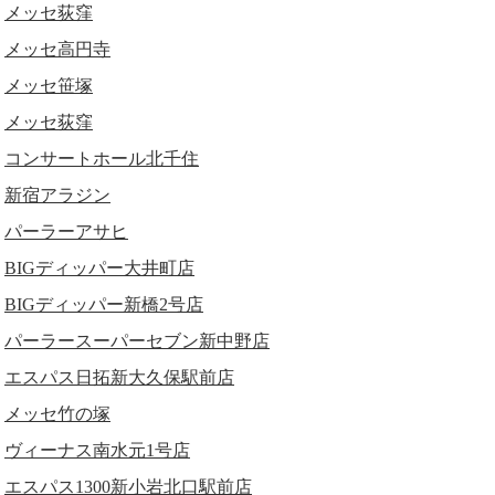
メッセ荻窪
メッセ高円寺
メッセ笹塚
メッセ荻窪
コンサートホール北千住
新宿アラジン
パーラーアサヒ
BIGディッパー大井町店
BIGディッパー新橋2号店
パーラースーパーセブン新中野店
エスパス日拓新大久保駅前店
メッセ竹の塚
ヴィーナス南水元1号店
エスパス1300新小岩北口駅前店