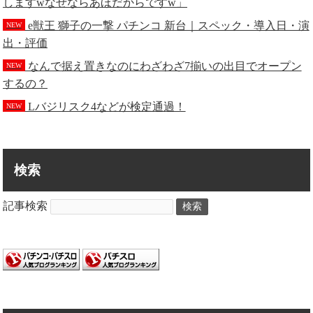
しますwなぜならあほだからですw」
e獣王 獅子の一撃 パチンコ 新台｜スペック・導入日・演
NEW
出・評価
なんで据え置きなのにわざわざ7揃いの出目でオープン
NEW
するの？
Lバジリスク4などが検定通過！
NEW
検索
記事検索
検索