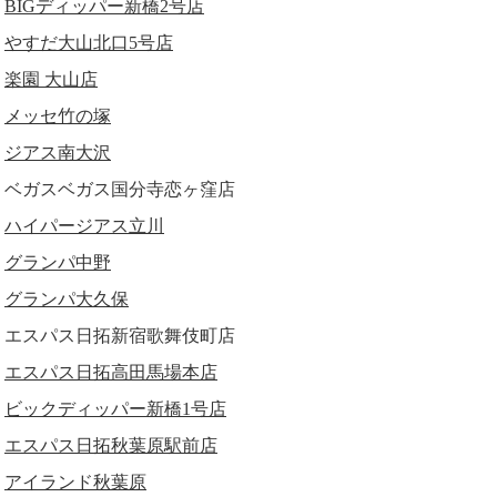
BIGディッパー新橋2号店
やすだ大山北口5号店
楽園 大山店
メッセ竹の塚
ジアス南大沢
ベガスベガス国分寺恋ヶ窪店
ハイパージアス立川
グランパ中野
グランパ大久保
エスパス日拓新宿歌舞伎町店
エスパス日拓高田馬場本店
ビックディッパー新橋1号店
エスパス日拓秋葉原駅前店
アイランド秋葉原