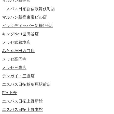
マルハン新宿店
エスパス日拓新宿歌舞伎町店
マルハン新宿東宝ビル店
ビックディッパー新橋1号店
キングNo.1世田谷店
メッセ武蔵境店
みとや神田西口店
メッセ高円寺
メッセ三鷹店
テンガイ・三鷹店
エスパス日拓秋葉原駅前店
PIA上野
エスパス日拓上野新館
エスパス日拓上野本館