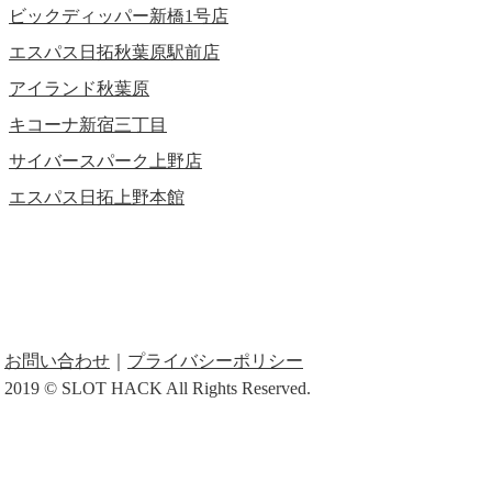
ビックディッパー新橋1号店
エスパス日拓秋葉原駅前店
アイランド秋葉原
キコーナ新宿三丁目
サイバースパーク上野店
エスパス日拓上野本館
お問い合わせ
｜
プライバシーポリシー
2019 © SLOT HACK All Rights Reserved.