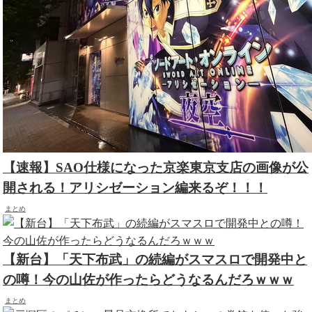
【速報】SAO仕様になった京楽東京支店の画像が公
開される！アリシゼーション編来るぞ！！！
まとめ
【新台】「天下布武」の続編がスマスロで開発中と
の噂！今の山佐が作ったらどうなるんだろｗｗｗ
まとめ