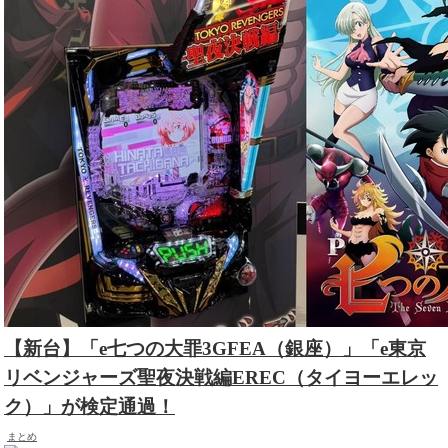
【新台】「e七つの大罪3GFEA（銀座）」「e東京
リベンジャーズ聖夜決戦編EREC（タイヨーエレッ
ク）」が検定通過！
まとめ