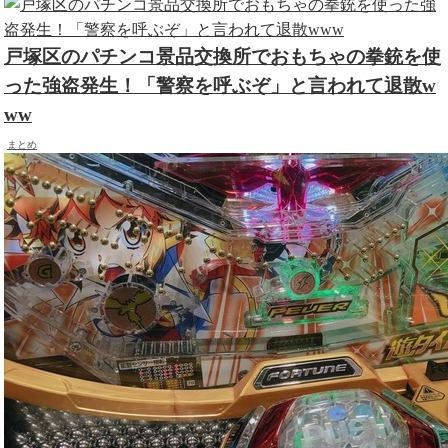
戸塚区のパチンコ景品交換所でおもちゃの拳銃を使
った強盗発生！「警察を呼ぶぞ」と言われて退散w
ww
まとめ