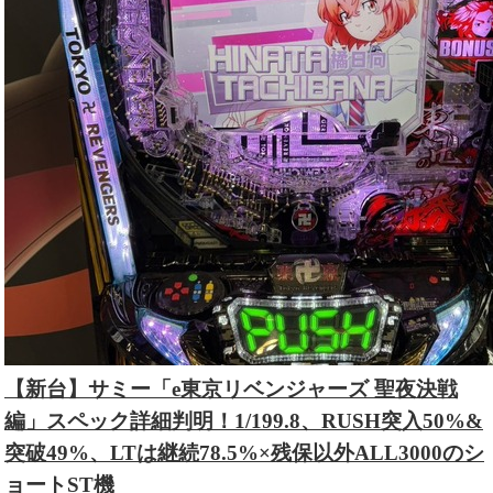
【新台】サミー「e東京リベンジャーズ 聖夜決戦
編」スペック詳細判明！1/199.8、RUSH突入50%&
突破49%、LTは継続78.5%×残保以外ALL3000のシ
ョートST機