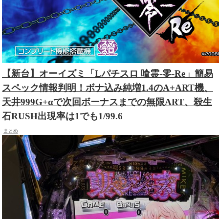
【新台】オーイズミ「Lパチスロ 喰霊-零-Re」簡易
スペック情報判明！ボナ込み純増1.4のA+ART機、
天井999G+αで次回ボーナスまでの無限ART、殺生
石RUSH出現率は1でも1/99.6
まとめ