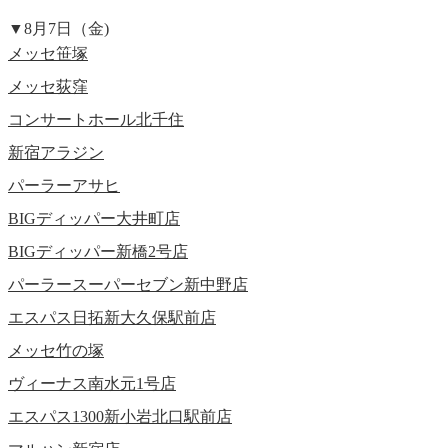
▼8月7日（金)
メッセ笹塚
メッセ荻窪
コンサートホール北千住
新宿アラジン
パーラーアサヒ
BIGディッパー大井町店
BIGディッパー新橋2号店
パーラースーパーセブン新中野店
エスパス日拓新大久保駅前店
メッセ竹の塚
ヴィーナス南水元1号店
エスパス1300新小岩北口駅前店