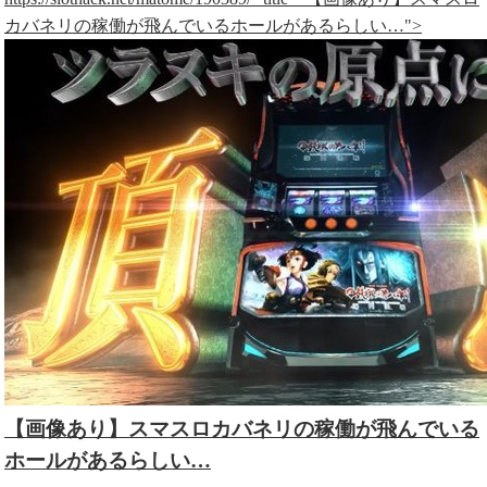
カバネリの稼働が飛んでいるホールがあるらしい…">
【画像あり】スマスロカバネリの稼働が飛んでいる
ホールがあるらしい…