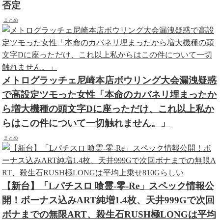
否定
まとめ
メトログラッチェ尼崎本店ボウリング大会漏洩疑惑
で高設定ツモった女性「本命のカバネリ埋まったか
ら増大機種の頭文字Dに座っただけ、これ以上私か
らはこの件について一切触れません。」
まとめ
【新台】「Lパチスロ 喰霊-零-Re」スペック情報公
開！ボーナス込みART純増1.4枚、天井999Gで次回
ボナまでの無限ART、殺生石RUSH極LONGは平均