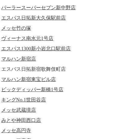
パーラースーパーセブン新中野店
エスパス日拓新大久保駅前店
メッセ竹の塚
ヴィーナス南水元1号店
エスパス1300新小岩北口駅前店
マルハン新宿店
エスパス日拓新宿歌舞伎町店
マルハン新宿東宝ビル店
ビックディッパー新橋1号店
キングNo.1世田谷店
メッセ武蔵境店
みとや神田西口店
メッセ高円寺