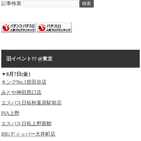
記事検索
検索
旧イベント?? @東京
▼8月7日(金）
キングNo.1世田谷店
みとや神田西口店
エスパス日拓秋葉原駅前店
PIA上野
エスパス日拓上野新館
BIGディッパー大井町店