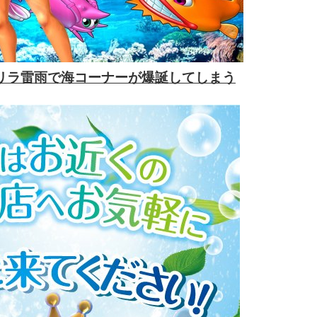
リラ雷雨で海コーナーが爆誕してしまう