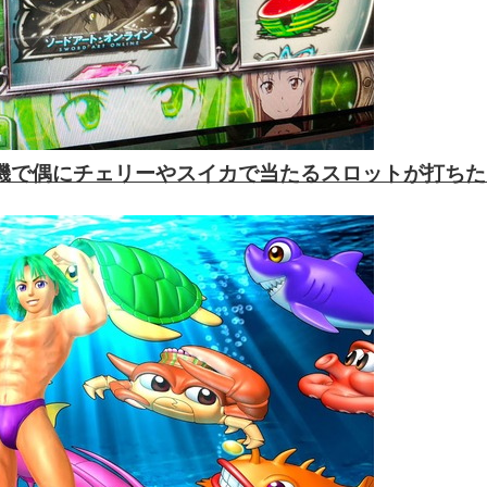
機で偶にチェリーやスイカで当たるスロットが打ちた