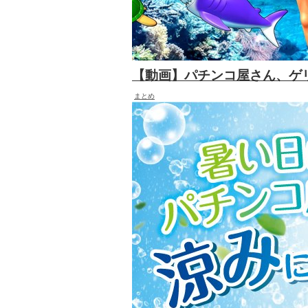
【動画】パチンコ屋さん、ゲ
まとめ