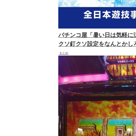
パチンコ屋「暑い日は気軽に
クソ釘クソ設定をなんとかし
まとめ