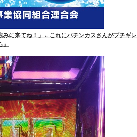
涼みに来てね！」←これにパチンカスさんがブチギレ
ろ』