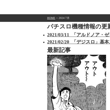
HOME
>
2024 7月
パチスロ機種情報の更
2021/03/11 「アルドノ
2021/02/20 「デジスロ」
最新記事