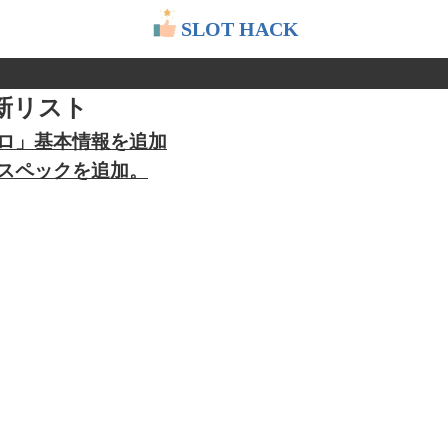
SLOT HACK
新リスト
ア・ゼロ」基本情報を追加
基本スペックを追加。