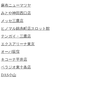
麻布ニューマツヤ
みとや神田西口店
メッセ三鷹店
ヒノマル錦糸町店スロット館
テンガイ・三鷹店
エクスアリーナ東京
オーパ荻窪
キコーナ平井店
ベラジオ東十条店
DAS小山