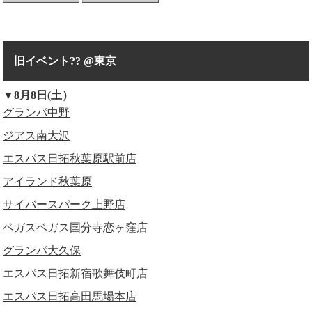
旧イベント?? @東京
▼8月8日(土）
グランパ中野
ジアス南大沢
エスパス日拓秋葉原駅前店
アイランド秋葉原
サイバースパーク上野店
ベガスベガス国分寺恋ヶ窪店
グランパ大久保
エスパス日拓新宿歌舞伎町店
エスパス日拓高田馬場本店