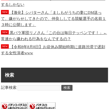
するしかない
【激化】シバターさん「ましもがうちの妻にDM送っ
NEW
て、嫌がらせしてきたので、仲良ししてる競艇選手の名前１
３時に公開します」
黒バラ軍団リノさん「この台は毎日テッペンです！」←
NEW
常連から嫌われる行為をなんでするの？
【令和8年8月8日】お盆休み開始時期に道路渋滞で遅刻
NEW
する女性演者www
検索
記事検索
検索