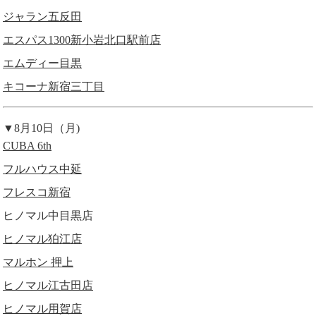
ジャラン五反田
エスパス1300新小岩北口駅前店
エムディー目黒
キコーナ新宿三丁目
▼8月10日（月)
CUBA 6th
フルハウス中延
フレスコ新宿
ヒノマル中目黒店
ヒノマル狛江店
マルホン 押上
ヒノマル江古田店
ヒノマル用賀店