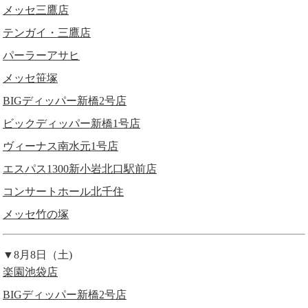
メッセ三鷹店
テンガイ・三鷹店
パーラーアサヒ
メッセ笹塚
BIGディッパー新橋2号店
ビックディッパー新橋1号店
ヴィーナス南水元1号店
エスパス1300新小岩北口駅前店
コンサートホール北千住
メッセ竹の塚
▼8月8日（土)
楽園池袋店
BIGディッパー新橋2号店