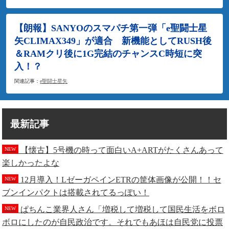
【朗報】SANYOのスマパチ第一弾「e聖闘士星
矢CLIMAX349」が適合 新機能としてRUSH後
＆RAMクリ後に1G完結のチャンスC時短に突
入！？
関連記事：
e聖闘士星矢
最新記事
【懐古】5号機の時って面白いA+ARTがたくさんあって
NEW
楽しかったよな
12月導入！LゼーガペインETRの筐体画像が公開！！セ
NEW
ブンインパクトは搭載されてるっぽい！
ぱちんこ業界人さん「増税して増税して国民生活をボロ
NEW
ボロにしたのが自民政治です。それでもあほは自民党に投票