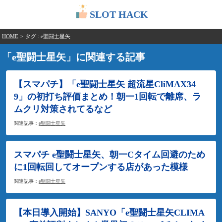
SLOT HACK
HOME
>
タグ : e聖闘士星矢
「e聖闘士星矢」に関連する記事
【スマパチ】「e聖闘士星矢 超流星CliMAX34
9」の初打ち評価まとめ！朝一1回転で離席、ラ
ムクリ対策されてるなど
関連記事：
e聖闘士星矢
スマパチ e聖闘士星矢、朝一Cタイム回避のため
に1回転回してオープンする店があった模様
関連記事：
e聖闘士星矢
【本日導入開始】SANYO「e聖闘士星矢CLIMA