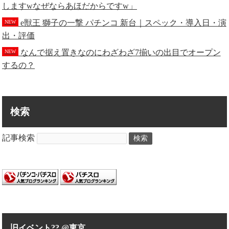
しますwなぜならあほだからですw」
e獣王 獅子の一撃 パチンコ 新台｜スペック・導入日・演
NEW
出・評価
なんで据え置きなのにわざわざ7揃いの出目でオープン
NEW
するの？
検索
記事検索
検索
旧イベント?? @東京