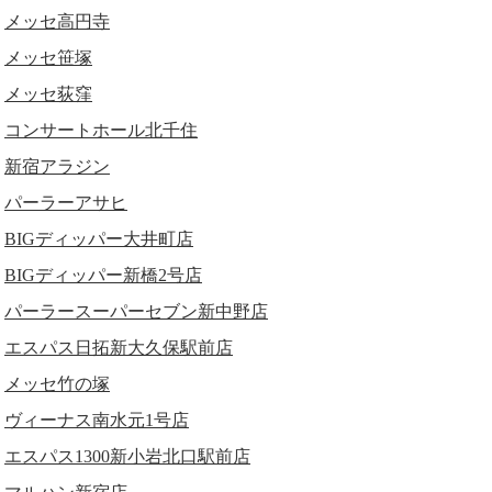
メッセ高円寺
メッセ笹塚
メッセ荻窪
コンサートホール北千住
新宿アラジン
パーラーアサヒ
BIGディッパー大井町店
BIGディッパー新橋2号店
パーラースーパーセブン新中野店
エスパス日拓新大久保駅前店
メッセ竹の塚
ヴィーナス南水元1号店
エスパス1300新小岩北口駅前店