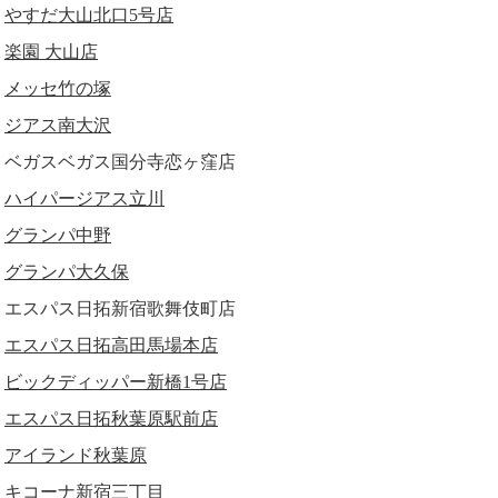
やすだ大山北口5号店
楽園 大山店
メッセ竹の塚
ジアス南大沢
ベガスベガス国分寺恋ヶ窪店
ハイパージアス立川
グランパ中野
グランパ大久保
エスパス日拓新宿歌舞伎町店
エスパス日拓高田馬場本店
ビックディッパー新橋1号店
エスパス日拓秋葉原駅前店
アイランド秋葉原
キコーナ新宿三丁目