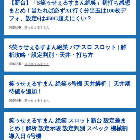
【新台】「S笑ゥせぇるすまん絶笑」初打ち感想
まとめ！当たれば必ずAT行く分出玉は100枚デ
フォ、設定6は450G超えにくい？
関連記事：
笑ゥせぇるすまん
S笑ゥせぇるすまん絶笑 パチスロ スロット | 解
析攻略・設定判別・天井・打ち方
関連記事：
笑ゥせぇるすまん
笑ゥせぇるすまん 絶笑 6号機 天井解析｜ 天井期
待値を追加！
関連記事：
笑ゥせぇるすまん
笑ゥせぇるすまん 絶笑 スロット新台 設定差ま
とめ｜解析 設定示唆 設定判別 スペック 機械割
導入日 6号機