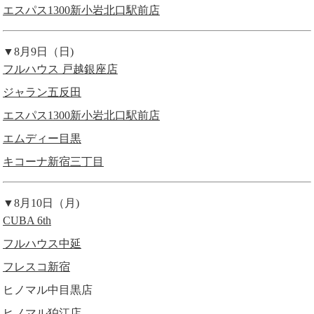
エスパス1300新小岩北口駅前店
▼8月9日（日)
フルハウス 戸越銀座店
ジャラン五反田
エスパス1300新小岩北口駅前店
エムディー目黒
キコーナ新宿三丁目
▼8月10日（月)
CUBA 6th
フルハウス中延
フレスコ新宿
ヒノマル中目黒店
ヒノマル狛江店