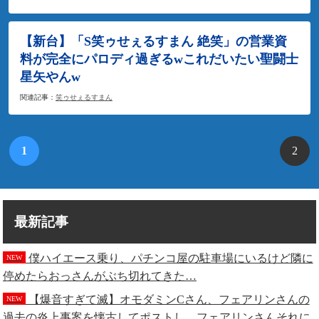
【新台】「S笑ゥせぇるすまん 絶笑」の営業資
料が完全にパロディ過ぎるwこれだいたい聖闘士
星矢やんw
関連記事：
笑ゥせぇるすまん
1
2
最新記事
僕ハイエース乗り、パチンコ屋の駐車場にいるけど隣に
NEW
停めたらおっさんがぶち切れてきた…
【爆音すぎて滅】オモダミンCさん、フェアリンさんの
NEW
過去の炎上事案を懐古してポストし、フェアリンさんそれに