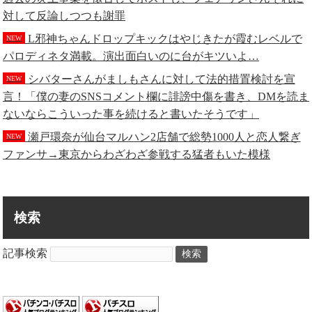
対して反論しつつも謝罪
L邪神ちゃんドロップキックはやじきたが霞むレベルで
NEW
パロディネタ満載。演出面白いのに台がキツいよ…
シバターさんがましもさんに対して法的措置検討を宣
NEW
言！「僕の妻のSNSコメント欄に誹謗中傷を書き、DMを読ま
ないならこういった事を続けると書いたそうです」
瀬戸環奈が仙台マルハン2店舗で総勢1000人と恋人繋ぎ
NEW
ファンサ→東京からわざわざ参戦する猛者もいた模様
検索
記事検索
検索