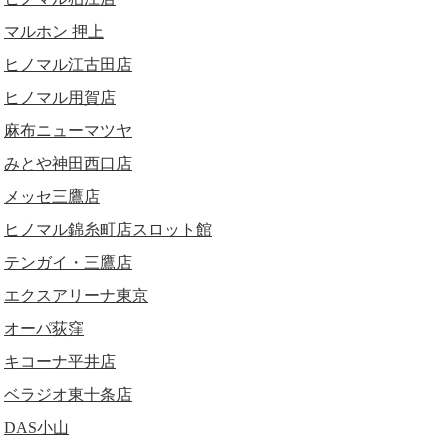
マルホン 押上
ヒノマル江古田店
ヒノマル用賀店
麻布ニューマツヤ
みとや神田西口店
メッセ三鷹店
ヒノマル錦糸町店スロット館
テンガイ・三鷹店
エクスアリーナ東京
オーパ荻窪
キコーナ平井店
ベラジオ東十条店
DAS小山