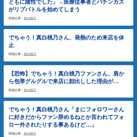
ともに陰性でした」→医療従事者とパチンカス
がリプバトルを始めてしまう
関連記事：
真白桃乃
でちゃう！真白桃乃さん、発熱のため来店を休
止
関連記事：
真白桃乃
【恐怖】でちゃう！真白桃乃ファンさん、肩か
ら包帯グルグルで来店に顔出しした理由が…
関連記事：
真白桃乃
でちゃう！真白桃乃さん「まにフォロワーさん
に好きだからファン辞めるねとか言われてフォ
ロー外されたりする事あるけど…」
関連記事：
真白桃乃