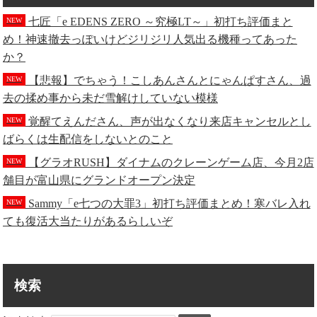
七匠「e EDENS ZERO ～究極LT～」初打ち評価まと
NEW
め！神速撤去っぽいけどジリジリ人気出る機種ってあった
か？
【悲報】でちゃう！こしあんさんとにゃんぱすさん、過
NEW
去の揉め事から未だ雪解けしていない模様
覚醒てえんださん、声が出なくなり来店キャンセルとし
NEW
ばらくは生配信をしないとのこと
【グラオRUSH】ダイナムのクレーンゲーム店、今月2店
NEW
舗目が富山県にグランドオープン決定
Sammy「e七つの大罪3」初打ち評価まとめ！寒バレ入れ
NEW
ても復活大当たりがあるらしいぞ
検索