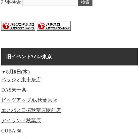
記事検索
検索
旧イベント?? @東京
▼8月6日(木）
ベラジオ東十条店
DAS東十条
ビッグアップル.秋葉原店
エスパス日拓秋葉原駅前店
アイランド秋葉原
CUBA 6th