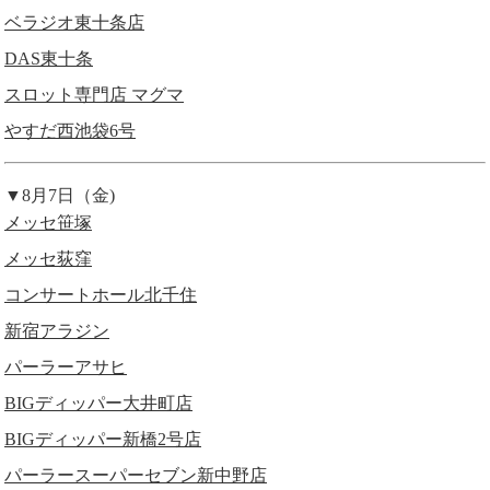
ベラジオ東十条店
DAS東十条
スロット専門店 マグマ
やすだ西池袋6号
▼8月7日（金)
メッセ笹塚
メッセ荻窪
コンサートホール北千住
新宿アラジン
パーラーアサヒ
BIGディッパー大井町店
BIGディッパー新橋2号店
パーラースーパーセブン新中野店