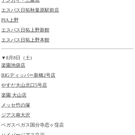
テンガイ・三鷹店
エスパス日拓秋葉原駅前店
PIA上野
エスパス日拓上野新館
エスパス日拓上野本館
▼8月8日（土)
楽園池袋店
BIGディッパー新橋2号店
やすだ大山北口5号店
楽園 大山店
メッセ竹の塚
ジアス南大沢
ベガスベガス国分寺恋ヶ窪店
ハイパージアス立川