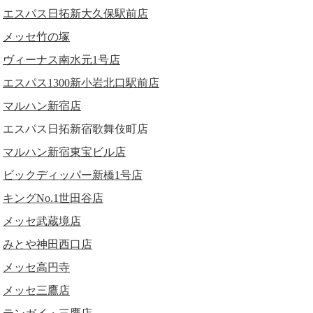
エスパス日拓新大久保駅前店
メッセ竹の塚
ヴィーナス南水元1号店
エスパス1300新小岩北口駅前店
マルハン新宿店
エスパス日拓新宿歌舞伎町店
マルハン新宿東宝ビル店
ビックディッパー新橋1号店
キングNo.1世田谷店
メッセ武蔵境店
みとや神田西口店
メッセ高円寺
メッセ三鷹店