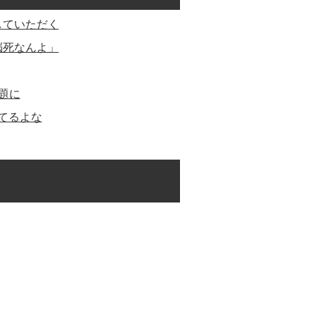
していただく
脳死なんよ」
題に
てるよな