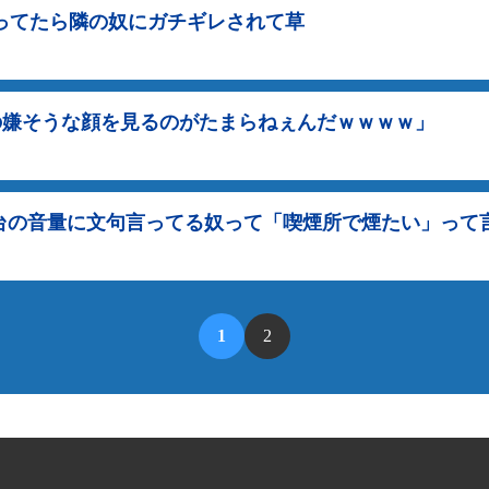
ってたら隣の奴にガチギレされて草
の嫌そうな顔を見るのがたまらねぇんだｗｗｗｗ」
台の音量に文句言ってる奴って「喫煙所で煙たい」って
1
2