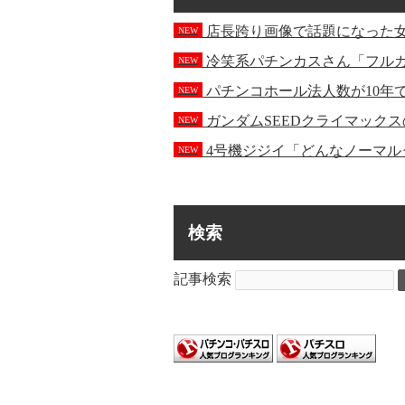
店長跨り画像で話題になった
NEW
冷笑系パチンカスさん「フル
NEW
パチンコホール法人数が10年
NEW
ガンダムSEEDクライマック
NEW
4号機ジジイ「どんなノーマル
NEW
検索
記事検索