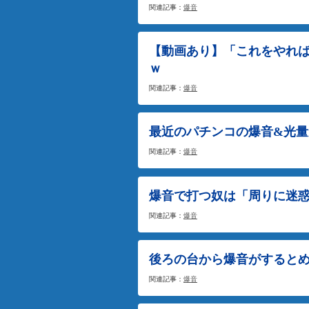
関連記事：
爆音
【動画あり】「これをやれ
ｗ
関連記事：
爆音
最近のパチンコの爆音&光
関連記事：
爆音
爆音で打つ奴は「周りに迷
関連記事：
爆音
後ろの台から爆音がすると
関連記事：
爆音