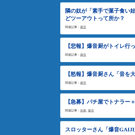
隣の奴が「素手で菓子食い
どツーアウトって所か？
関連記事：
爆音
【悲報】爆音厨がトイレ行
関連記事：
爆音
【怒報】爆音厨さん「音を
関連記事：
爆音
【急募】パチ屋でトナラー
関連記事：
急募
,
爆音
スロッターさん「爆音GAI