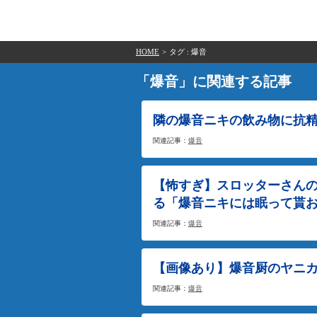
HOME
>
タグ : 爆音
「爆音」に関連する記事
隣の爆音ニキの飲み物に抗
関連記事：
爆音
【怖すぎ】スロッターさん
る「爆音ニキには眠って貰
関連記事：
爆音
【画像あり】爆音厨のヤニ
関連記事：
爆音