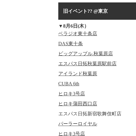
旧イベント?? @東京
▼8月6日(木）
ベラジオ東十条店
DAS東十条
ビッグアップル.秋葉原店
エスパス日拓秋葉原駅前店
アイランド秋葉原
CUBA 6th
ヒロキ3号店
ヒロキ蒲田西口店
エスパス日拓新宿歌舞伎町店
パーラーロイヤル
ヒロキ3号店