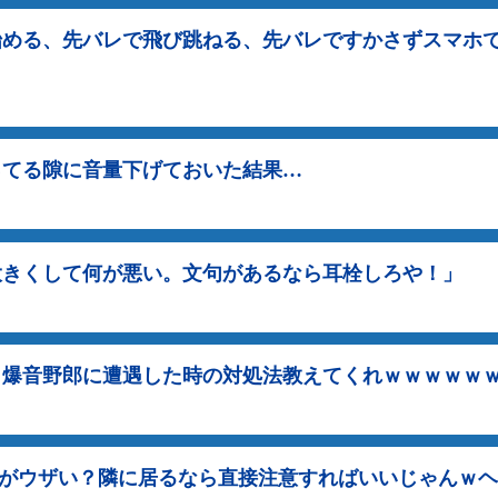
始める、先バレで飛び跳ねる、先バレですかさずスマホ
ってる隙に音量下げておいた結果…
大きくして何が悪い。文句があるなら耳栓しろや！」
＋爆音野郎に遭遇した時の対処法教えてくれｗｗｗｗｗ
JIがウザい？隣に居るなら直接注意すればいいじゃんｗ