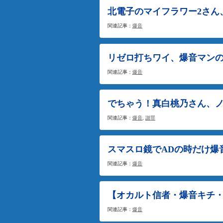
北電子のマイフラワー2さん
関連記事：
爆音
リゼロ打ちワイ、爆音マン
関連記事：
爆音
でちゃう！真白桃乃さん、
関連記事：
爆音
,
謝罪
スマスロ鏡でADの時だけ爆
関連記事：
爆音
【オカルト信者・爆音キチ
関連記事：
爆音