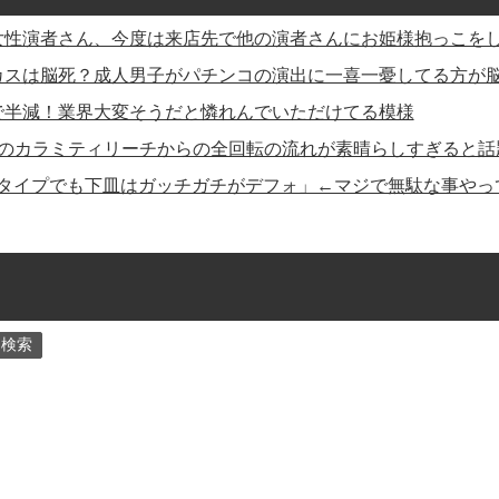
女性演者さん、今度は来店先で他の演者さんにお姫様抱っこを
カスは脳死？成人男子がパチンコの演出に一喜一憂してる方が
で半減！業界大変そうだと憐れんでいただけてる模様
スのカラミティリーチからの全回転の流れが素晴らしすぎると話
タイプでも下皿はガッチガチがデフォ」←マジで無駄な事やっ
検索