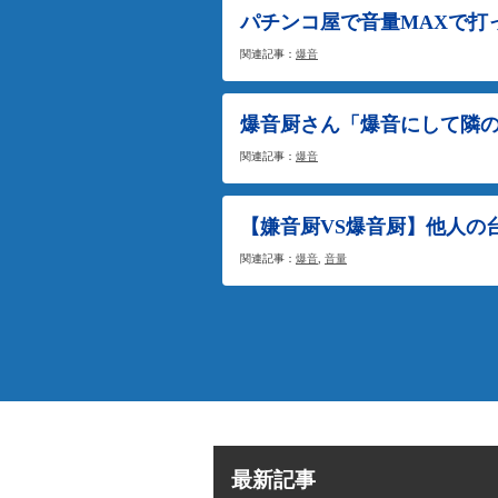
パチンコ屋で音量MAXで打
関連記事：
爆音
爆音厨さん「爆音にして隣
関連記事：
爆音
【嫌音厨VS爆音厨】他人の
関連記事：
爆音
,
音量
最新記事