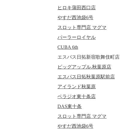
ヒロキ蒲田西口店
やすだ西池袋6号
スロット専門店 マグマ
パーラーロイヤル
CUBA 6th
エスパス日拓新宿歌舞伎町店
ビッグアップル.秋葉原店
エスパス日拓秋葉原駅前店
アイランド秋葉原
ベラジオ東十条店
DAS東十条
スロット専門店 マグマ
やすだ西池袋6号