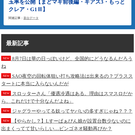
玉率を公開【まどマギ前後編・ギアス3・もっと
クレア・G1Ⅲ】
関連記事：
新台データ
最新記事
8月7日は華の日っぽいけど、全国的にどうなるんだろう
NEW
ね
SAO夜空の回転体狙い打ち攻略法は出来るの？プラスス
NEW
タートに本当に入らないんだが
スロッターさん「優遇冷遇はある。理由はスマスロだか
NEW
ら、これだけで十分なんだよね」
ジャグラーやってる奴ってヤバいの多すぎじゃね？？？
NEW
【やらかし？】Lすーぱぁびん娘が設置台数少ないのに
NEW
出まくってて甘いらしい…ビンゴネオ騒動再びか？