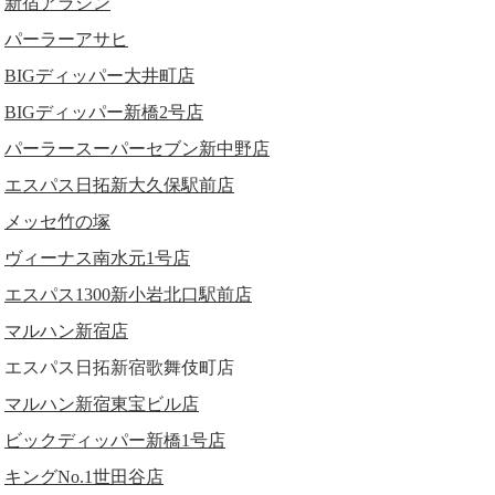
新宿アラジン
パーラーアサヒ
BIGディッパー大井町店
BIGディッパー新橋2号店
パーラースーパーセブン新中野店
エスパス日拓新大久保駅前店
メッセ竹の塚
ヴィーナス南水元1号店
エスパス1300新小岩北口駅前店
マルハン新宿店
エスパス日拓新宿歌舞伎町店
マルハン新宿東宝ビル店
ビックディッパー新橋1号店
キングNo.1世田谷店