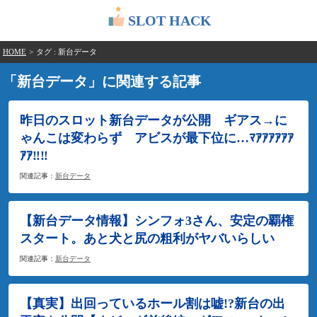
SLOT HACK
HOME
>
タグ : 新台データ
「新台データ」に関連する記事
昨日のスロット新台データが公開 ギアス→に
ゃんこは変わらず アビスが最下位に…ﾏｱｱｱｱｱｱ
ｱｱ‼‼
関連記事：
新台データ
【新台データ情報】シンフォ3さん、安定の覇権
スタート。あと犬と尻の粗利がヤバいらしい
関連記事：
新台データ
【真実】出回っているホール割は嘘!?新台の出