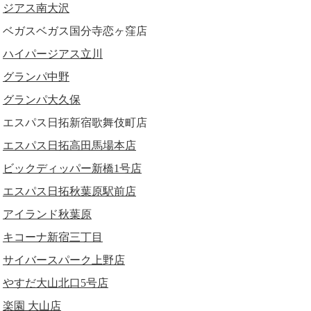
ジアス南大沢
ベガスベガス国分寺恋ヶ窪店
ハイパージアス立川
グランパ中野
グランパ大久保
エスパス日拓新宿歌舞伎町店
エスパス日拓高田馬場本店
ビックディッパー新橋1号店
エスパス日拓秋葉原駅前店
アイランド秋葉原
キコーナ新宿三丁目
サイバースパーク上野店
やすだ大山北口5号店
楽園 大山店