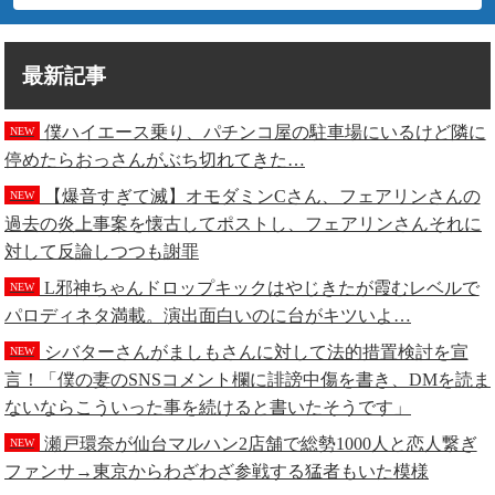
最新記事
僕ハイエース乗り、パチンコ屋の駐車場にいるけど隣に
NEW
停めたらおっさんがぶち切れてきた…
【爆音すぎて滅】オモダミンCさん、フェアリンさんの
NEW
過去の炎上事案を懐古してポストし、フェアリンさんそれに
対して反論しつつも謝罪
L邪神ちゃんドロップキックはやじきたが霞むレベルで
NEW
パロディネタ満載。演出面白いのに台がキツいよ…
シバターさんがましもさんに対して法的措置検討を宣
NEW
言！「僕の妻のSNSコメント欄に誹謗中傷を書き、DMを読ま
ないならこういった事を続けると書いたそうです」
瀬戸環奈が仙台マルハン2店舗で総勢1000人と恋人繋ぎ
NEW
ファンサ→東京からわざわざ参戦する猛者もいた模様