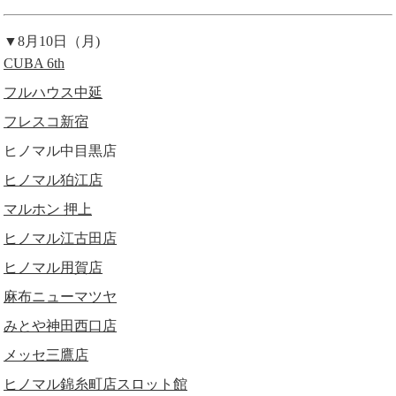
▼8月10日（月)
CUBA 6th
フルハウス中延
フレスコ新宿
ヒノマル中目黒店
ヒノマル狛江店
マルホン 押上
ヒノマル江古田店
ヒノマル用賀店
麻布ニューマツヤ
みとや神田西口店
メッセ三鷹店
ヒノマル錦糸町店スロット館