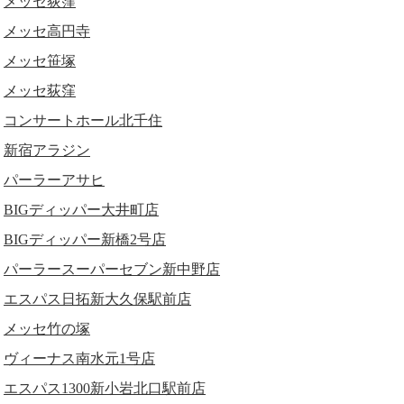
メッセ荻窪
メッセ高円寺
メッセ笹塚
メッセ荻窪
コンサートホール北千住
新宿アラジン
パーラーアサヒ
BIGディッパー大井町店
BIGディッパー新橋2号店
パーラースーパーセブン新中野店
エスパス日拓新大久保駅前店
メッセ竹の塚
ヴィーナス南水元1号店
エスパス1300新小岩北口駅前店