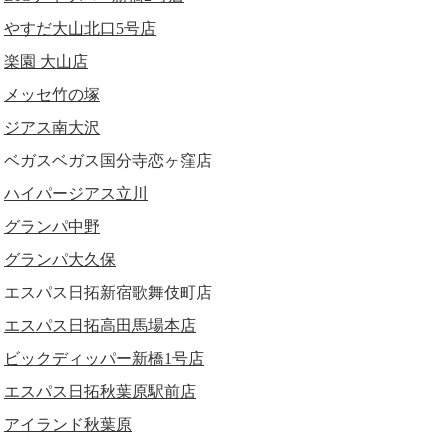
やすだ大山北口5号店
楽園 大山店
メッセ竹の塚
ジアス南大沢
ベガスベガス国分寺恋ヶ窪店
ハイパージアス立川
グランパ中野
グランパ大久保
エスパス日拓新宿歌舞伎町店
エスパス日拓高田馬場本店
ビックディッパー新橋1号店
エスパス日拓秋葉原駅前店
アイランド秋葉原