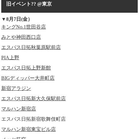
旧イベント?? @東京
▼8月7日(金）
キングNo.1世田谷店
みとや神田西口店
エスパス日拓秋葉原駅前店
PIA上野
エスパス日拓上野新館
BIGディッパー大井町店
新宿アラジン
エスパス日拓新大久保駅前店
マルハン新宿店
エスパス日拓新宿歌舞伎町店
マルハン新宿東宝ビル店