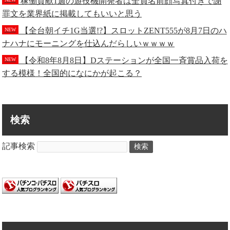
稼働貢献1週の遊技機開発者は全員名前顔写真付きで謝
NEW
罪文を業界紙に掲載してもいいと思う
【全台朝イチ1G当選!?】スロットZENT555が8月7日のハ
NEW
ナハナにモーニングを仕込んだらしいｗｗｗｗ
【令和8年8月8日】Dステーションが全国一斉賞品入荷を
NEW
する模様！全国的になにかが起こる？
検索
記事検索
検索