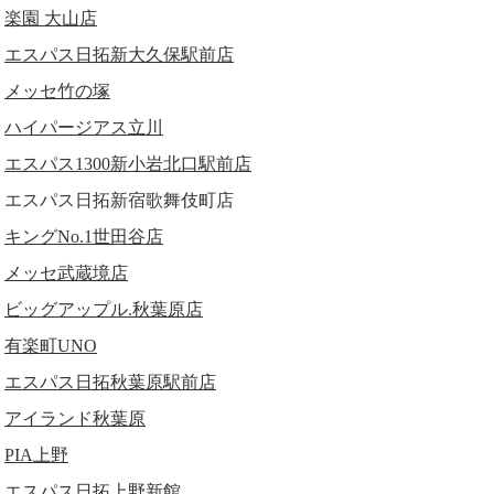
楽園 大山店
エスパス日拓新大久保駅前店
メッセ竹の塚
ハイパージアス立川
エスパス1300新小岩北口駅前店
エスパス日拓新宿歌舞伎町店
キングNo.1世田谷店
メッセ武蔵境店
ビッグアップル.秋葉原店
有楽町UNO
エスパス日拓秋葉原駅前店
アイランド秋葉原
PIA上野
エスパス日拓上野新館