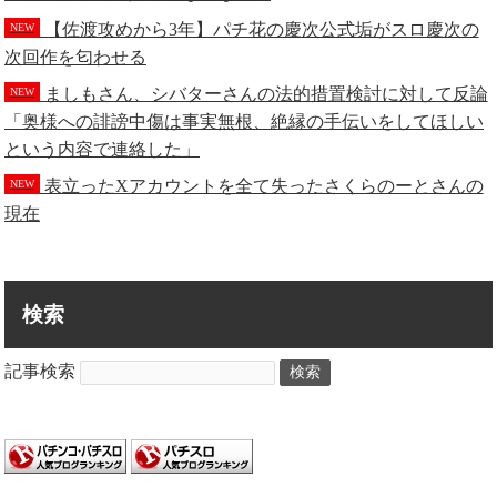
【佐渡攻めから3年】パチ花の慶次公式垢がスロ慶次の
NEW
次回作を匂わせる
ましもさん、シバターさんの法的措置検討に対して反論
NEW
「奥様への誹謗中傷は事実無根、絶縁の手伝いをしてほしい
という内容で連絡した」
表立ったXアカウントを全て失ったさくらのーとさんの
NEW
現在
検索
記事検索
検索