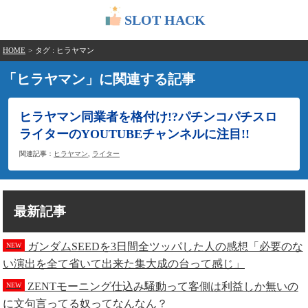
SLOT HACK
HOME
>
タグ : ヒラヤマン
「ヒラヤマン」に関連する記事
ヒラヤマン同業者を格付け!?パチンコパチスロ
ライターのYOUTUBEチャンネルに注目!!
関連記事：
ヒラヤマン
,
ライター
最新記事
ガンダムSEEDを3日間全ツッパした人の感想「必要のな
NEW
い演出を全て省いて出来た集大成の台って感じ」
ZENTモーニング仕込み騒動って客側は利益しか無いの
NEW
に文句言ってる奴ってなんなん？