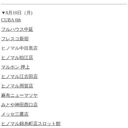
▼8月10日（月)
CUBA 6th
フルハウス中延
フレスコ新宿
ヒノマル中目黒店
ヒノマル狛江店
マルホン 押上
ヒノマル江古田店
ヒノマル用賀店
麻布ニューマツヤ
みとや神田西口店
メッセ三鷹店
ヒノマル錦糸町店スロット館