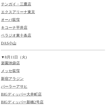
テンガイ・三鷹店
エクスアリーナ東京
オーパ荻窪
キコーナ平井店
ベラジオ東十条店
DAS小山
▼8月11日（火)
楽園池袋店
メッセ荻窪
新宿アラジン
パーラーアサヒ
BIGディッパー大井町店
BIGディッパー新橋2号店