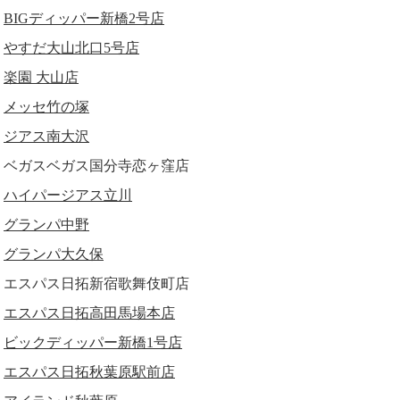
BIGディッパー新橋2号店
やすだ大山北口5号店
楽園 大山店
メッセ竹の塚
ジアス南大沢
ベガスベガス国分寺恋ヶ窪店
ハイパージアス立川
グランパ中野
グランパ大久保
エスパス日拓新宿歌舞伎町店
エスパス日拓高田馬場本店
ビックディッパー新橋1号店
エスパス日拓秋葉原駅前店