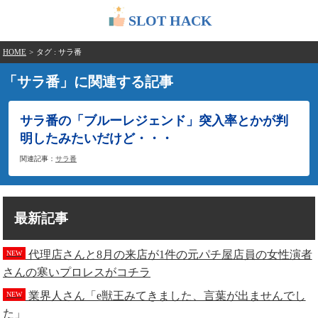
SLOT HACK
HOME
>
タグ : サラ番
「サラ番」に関連する記事
サラ番の「ブルーレジェンド」突入率とかが判
明したみたいだけど・・・
関連記事：
サラ番
最新記事
代理店さんと8月の来店が1件の元パチ屋店員の女性演者
NEW
さんの寒いプロレスがコチラ
業界人さん「e獣王みてきました、言葉が出ませんでし
NEW
た」