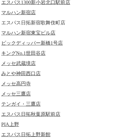
エスパス1300新小岩北口駅前店
マルハン新宿店
エスパス日拓新宿歌舞伎町店
マルハン新宿東宝ビル店
ビックディッパー新橋1号店
キングNo.1世田谷店
メッセ武蔵境店
みとや神田西口店
メッセ高円寺
メッセ三鷹店
テンガイ・三鷹店
エスパス日拓秋葉原駅前店
PIA上野
エスパス日拓上野新館