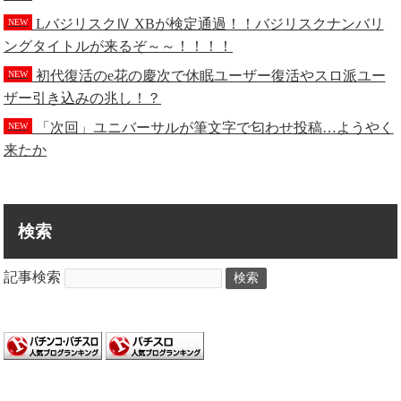
LバジリスクⅣ XBが検定通過！！バジリスクナンバリ
NEW
ングタイトルが来るぞ～～！！！！
初代復活のe花の慶次で休眠ユーザー復活やスロ派ユー
NEW
ザー引き込みの兆し！？
「次回」ユニバーサルが筆文字で匂わせ投稿…ようやく
NEW
来たか
検索
記事検索
検索