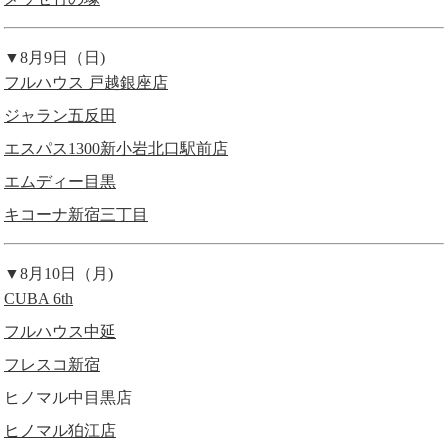
▼8月9日（日)
フルハウス 戸越銀座店
ジャラン五反田
エスパス1300新小岩北口駅前店
エムディー目黒
キコーナ新宿三丁目
▼8月10日（月)
CUBA 6th
フルハウス中延
フレスコ新宿
ヒノマル中目黒店
ヒノマル狛江店