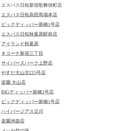
エスパス日拓新宿歌舞伎町店
エスパス日拓高田馬場本店
ビックディッパー新橋1号店
エスパス日拓秋葉原駅前店
アイランド秋葉原
キコーナ新宿三丁目
サイバースパーク上野店
やすだ大山北口5号店
楽園 大山店
BIGディッパー新橋2号店
ビックディッパー新橋1号店
ハイパージアス立川
楽園池袋店
メッセ竹の塚