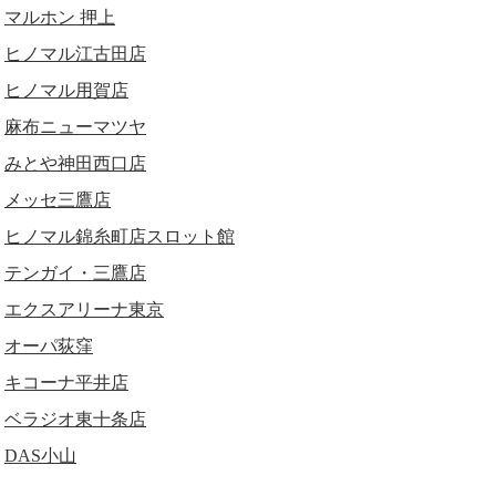
マルホン 押上
ヒノマル江古田店
ヒノマル用賀店
麻布ニューマツヤ
みとや神田西口店
メッセ三鷹店
ヒノマル錦糸町店スロット館
テンガイ・三鷹店
エクスアリーナ東京
オーパ荻窪
キコーナ平井店
ベラジオ東十条店
DAS小山