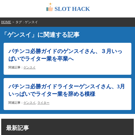
SLOT HACK
HOME
>
タグ : ゲンスイ
「ゲンスイ」に関連する記事
パチンコ必勝ガイドのゲンスイさん、３月いっ
ぱいでライター業を卒業へ
関連記事：
ゲンスイ
パチンコ必勝ガイドライターゲンスイさん、3月
いっぱいでライター業を辞める模様
関連記事：
ゲンスイ
,
ライター
最新記事