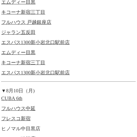
エムディー目黒
キコーナ新宿三丁目
フルハウス 戸越銀座店
ジャラン五反田
エスパス1300新小岩北口駅前店
エムディー目黒
キコーナ新宿三丁目
エスパス1300新小岩北口駅前店
▼8月10日（月)
CUBA 6th
フルハウス中延
フレスコ新宿
ヒノマル中目黒店