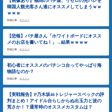
【画像あり】福岡のパチ屋、リゼロの先バレを
韓国人観光客さん達にオススメしてしまうｗｗ
ｗｗｗ
関連記事：
オススメ
【悲報】パチ屋さん「ホワイトボードにオスス
メのお店を書いてね！」→結果ｗｗｗｗ
関連記事：
オススメ
初心者にオススメのパチンコ台ってやっぱり海
物語なのか？
関連記事：
オススメ
【実戦報告】P乃木坂46トレジャースペックの評
判まとめ！アイドル台らしからぬ出玉力と波の
荒さか！？通常時のオススメカスタムは？