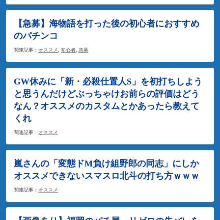
【急募】海物語を打った後の初心者におすすめ
のパチンコ
関連記事：
オススメ
,
初心者
,
急募
GW休みに「新・必殺仕置人S」を初打ちしよう
と思うんだけどぶっちゃけお前らの評価はどう
なん？オススメのカスタムとかあったら教えて
くれ
関連記事：
オススメ
嵐さんの「変態ドM負け組野郎の同志」にしか
オススメできないスマスロ北斗の打ち方ｗｗｗ
関連記事：
オススメ