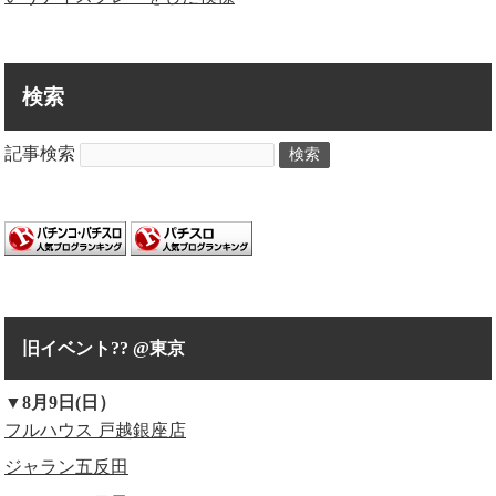
検索
記事検索
検索
旧イベント?? @東京
▼8月9日(日）
フルハウス 戸越銀座店
ジャラン五反田