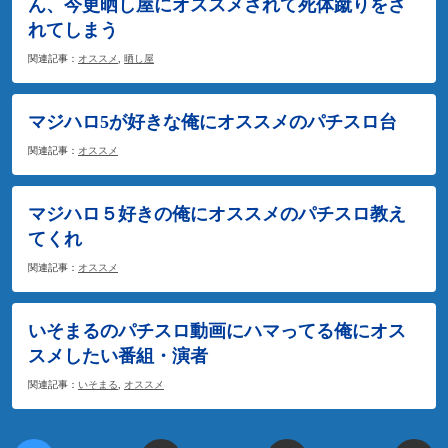
ん、今更晒し屋にオススメされて死体蹴りをさ
れてしまう
関連記事：
オススメ
,
晒し屋
マジハロ5が好きな俺にオススメのパチスロ台
関連記事：
オススメ
マジハロ５好きの俺にオススメのパチスロ教え
てくれ
関連記事：
オススメ
いそまるのパチスロ動画にハマってる俺にオス
スメしたい番組・演者
関連記事：
いそまる
,
オススメ