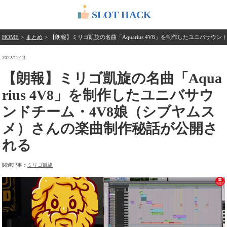
SLOT HACK
HOME
>
まとめ
>
【朗報】ミリゴ凱旋の名曲「Aquarius 4V8」を制作したユニバサ
2022/12/23
【朗報】ミリゴ凱旋の名曲「Aqua
rius 4V8」を制作したユニバサウ
ンドチーム・4V8娘（シブヤムス
メ）さんの楽曲制作秘話が公開さ
れる
関連記事：
ミリゴ凱旋