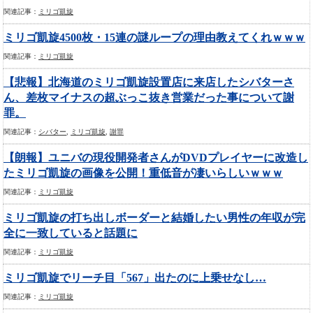
関連記事：
ミリゴ凱旋
ミリゴ凱旋4500枚・15連の謎ループの理由教えてくれｗｗｗ
関連記事：
ミリゴ凱旋
【悲報】北海道のミリゴ凱旋設置店に来店したシバターさ
ん、差枚マイナスの超ぶっこ抜き営業だった事について謝
罪。
関連記事：
シバター
,
ミリゴ凱旋
,
謝罪
【朗報】ユニバの現役開発者さんがDVDプレイヤーに改造し
たミリゴ凱旋の画像を公開！重低音が凄いらしいｗｗｗ
関連記事：
ミリゴ凱旋
ミリゴ凱旋の打ち出しボーダーと結婚したい男性の年収が完
全に一致していると話題に
関連記事：
ミリゴ凱旋
ミリゴ凱旋でリーチ目「567」出たのに上乗せなし…
関連記事：
ミリゴ凱旋