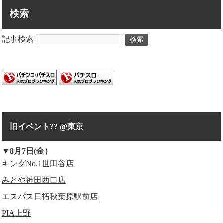
検索
記事検索
検索
旧イベント?? @東京
▼8月7日(金）
キングNo.1世田谷店
みとや神田西口店
エスパス日拓秋葉原駅前店
PIA上野