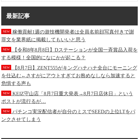
最新記事
稼働貢献1週の遊技機開発者は全員名前顔写真付きで謝
NEW
罪文を業界紙に掲載してもいいと思う
【令和8年8月8日】Dステーションが全国一斉賞品入荷を
NEW
する模様！全国的になにかが起こる？
【8月7日】ZENT555がキングハナハナ全台にモーニング
NEW
を仕込む←さすがにアウトすぎてお咎めなしなら加速すると
危惧する声も
KEIZ守山店「8月7日重大発表→8月7日店休日」という
NEW
ポストが流行るが…
パチンコ実況配信者が自分のミスでSEEDの上位LTをパ
NEW
ンクさせてしまう