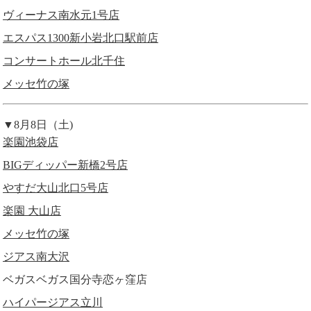
ヴィーナス南水元1号店
エスパス1300新小岩北口駅前店
コンサートホール北千住
メッセ竹の塚
▼8月8日（土)
楽園池袋店
BIGディッパー新橋2号店
やすだ大山北口5号店
楽園 大山店
メッセ竹の塚
ジアス南大沢
ベガスベガス国分寺恋ヶ窪店
ハイパージアス立川