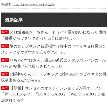
関連記事：
ファンタシースターオンライン
,
設定6
最新記事
スロ垢四皇きーちさん、もうパチ屋が嫌いになった模様
NEW
「抽選からワクワクだった自分に戻りたい」
隣の臭デブキング貧乏揺すり背中のけぞりキョロ厨カン
NEW
スケデブがウザすぎて心が折れそう…
りちゃのすけさん、過去の彼氏にメダルパンパンのドル
NEW
箱をぶち撒けられ拾わされたらしい
L邪神ちゃんドロップキックに往年の2chコピペネタの再
NEW
現演出あるんだがwww
【朗報】サンセイのオンラインショップが再オープン
NEW
「新7500Tシャツ」「BOX of GARO」「Wall of GARO」が追
加されてるぞ