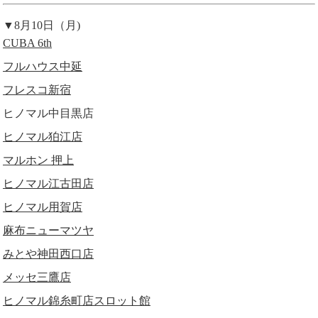
▼8月10日（月)
CUBA 6th
フルハウス中延
フレスコ新宿
ヒノマル中目黒店
ヒノマル狛江店
マルホン 押上
ヒノマル江古田店
ヒノマル用賀店
麻布ニューマツヤ
みとや神田西口店
メッセ三鷹店
ヒノマル錦糸町店スロット館