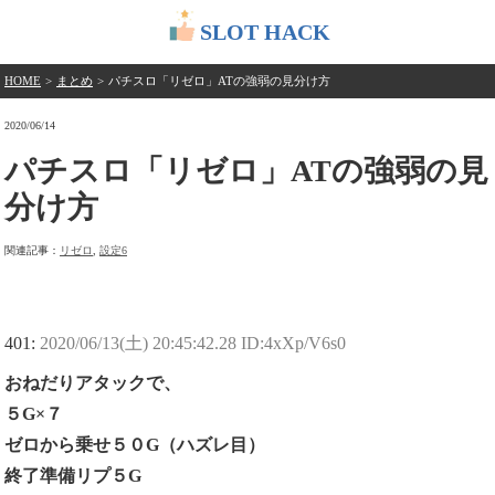
SLOT HACK
HOME
>
まとめ
>
パチスロ「リゼロ」ATの強弱の見分け方
2020/06/14
パチスロ「リゼロ」ATの強弱の見
分け方
関連記事：
リゼロ
,
設定6
401:
2020/06/13(土) 20:45:42.28 ID:4xXp/V6s0
おねだりアタックで、
５G×７
ゼロから乗せ５０G（ハズレ目）
終了準備リプ５G