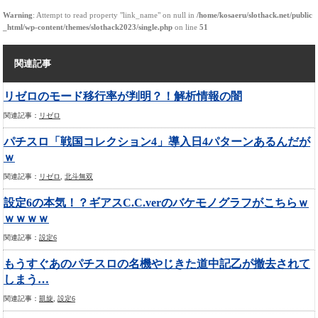
Warning
: Attempt to read property "link_name" on null in
/home/kosaeru/slothack.net/public
_html/wp-content/themes/slothack2023/single.php
on line
51
関連記事
リゼロのモード移行率が判明？！解析情報の闇
関連記事：
リゼロ
パチスロ「戦国コレクション4」導入日4パターンあるんだが
ｗ
関連記事：
リゼロ
,
北斗無双
設定6の本気！？ギアスC.C.verのバケモノグラフがこちらｗ
ｗｗｗｗ
関連記事：
設定6
もうすぐあのパチスロの名機やじきた道中記乙が撤去されて
しまう…
関連記事：
凱旋
,
設定6