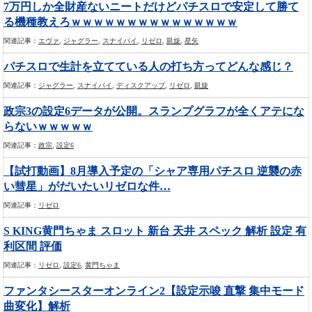
7万円しか全財産ないニートだけどパチスロで安定して勝て
る機種教えろｗｗｗｗｗｗｗｗｗｗｗｗｗｗｗ
関連記事：
エヴァ
,
ジャグラー
,
スナイパイ
,
リゼロ
,
凱旋
,
星矢
パチスロで生計を立てている人の打ち方ってどんな感じ？
関連記事：
ジャグラー
,
スナイパイ
,
ディスクアップ
,
リゼロ
,
凱旋
政宗3の設定6データが公開。スランプグラフが全くアテにな
らないｗｗｗｗｗ
関連記事：
政宗
,
設定6
【試打動画】8月導入予定の「シャア専用パチスロ 逆襲の赤
い彗星」がだいたいリゼロな件…
関連記事：
リゼロ
S KING黄門ちゃま スロット 新台 天井 スペック 解析 設定 有
利区間 評価
関連記事：
リゼロ
,
設定6
,
黄門ちゃま
ファンタシースターオンライン2【設定示唆 直撃 集中モード
曲変化】解析