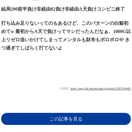
結局200前半負け非経由82負け非経由A天負けコンビニ終了
打ち込み足りないってのもあるけど、このパターンの白鯨初
めてw 最初からA天で負けってマシだったんだなぁ、1000G以
上リゼロ追いかけてしまってメンタルも財布もボロボロや き
つ過ぎてしばらく打てないよ
引用元:
https://egg.5ch.net/test/read.cgi/slotk/1591704449/
この記事を見る