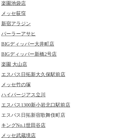
楽園池袋店
メッセ荻窪
新宿アラジン
パーラーアサヒ
BIGディッパー大井町店
BIGディッパー新橋2号店
楽園 大山店
エスパス日拓新大久保駅前店
メッセ竹の塚
ハイパージアス立川
エスパス1300新小岩北口駅前店
エスパス日拓新宿歌舞伎町店
キングNo.1世田谷店
メッセ武蔵境店