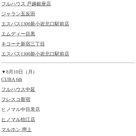
フルハウス 戸越銀座店
ジャラン五反田
エスパス1300新小岩北口駅前店
エムディー目黒
キコーナ新宿三丁目
エスパス1300新小岩北口駅前店
▼8月10日（月)
CUBA 6th
フルハウス中延
フレスコ新宿
ヒノマル中目黒店
ヒノマル狛江店
マルホン 押上