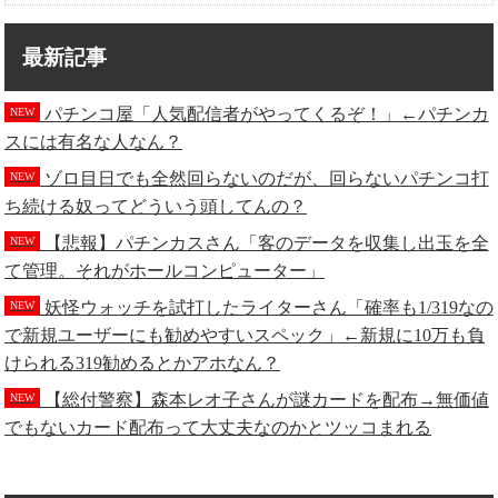
最新記事
パチンコ屋「人気配信者がやってくるぞ！」←パチンカ
NEW
スには有名な人なん？
ゾロ目日でも全然回らないのだが、回らないパチンコ打
NEW
ち続ける奴ってどういう頭してんの？
【悲報】パチンカスさん「客のデータを収集し出玉を全
NEW
て管理。それがホールコンピューター」
妖怪ウォッチを試打したライターさん「確率も1/319なの
NEW
で新規ユーザーにも勧めやすいスペック」←新規に10万も負
けられる319勧めるとかアホなん？
【総付警察】森本レオ子さんが謎カードを配布→無価値
NEW
でもないカード配布って大丈夫なのかとツッコまれる