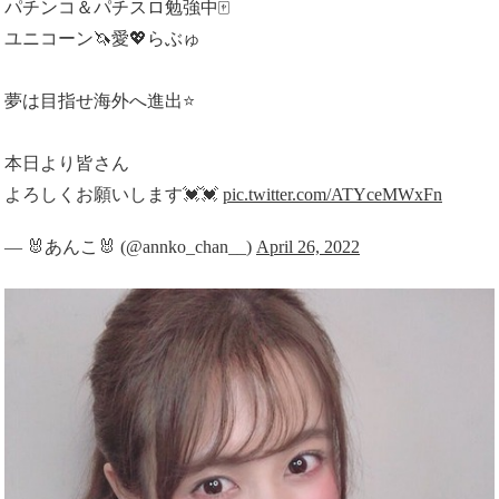
パチンコ＆パチスロ勉強中🀄️
ユニコーン🦄愛💖らぶゅ
夢は目指せ海外へ進出⭐️
本日より皆さん
よろしくお願いします💓💓
pic.twitter.com/ATYceMWxFn
— 🐰あんこ🐰 (@annko_chan__)
April 26, 2022