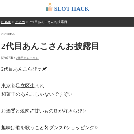
SLOT HACK
HOME
>
まとめ
>
2代目あんこさんお披露目
2022/04/26
2代目あんこさんお披露目
関連記事：
2代目あんこさん
2代目あんこらび🐰💓
東京都足立区生まれ
和菓子のあんこじゃないですぞ✨
お酒🍸と焼肉🍖甘いもの🍫が好きらび✨
趣味は歌を歌うこと🎤ダンス💃ショッピング✨