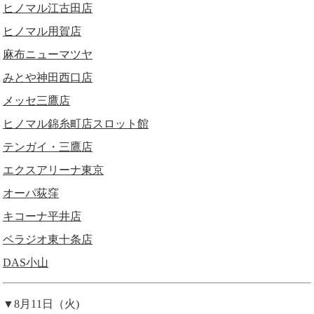
ヒノマル江古田店
ヒノマル用賀店
麻布ニューマツヤ
みとや神田西口店
メッセ三鷹店
ヒノマル錦糸町店スロット館
テンガイ・三鷹店
エクスアリーナ東京
オーパ荻窪
キコーナ平井店
ベラジオ東十条店
DAS小山
▼8月11日（火)