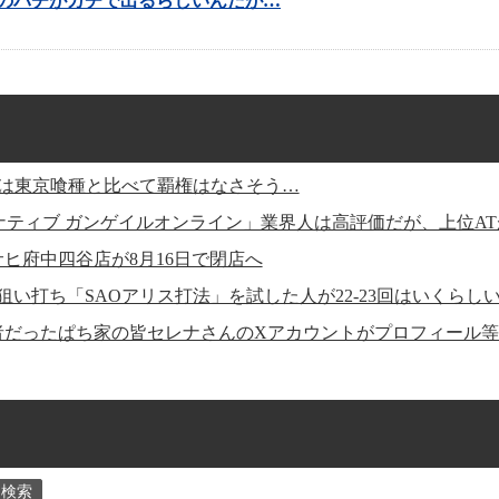
」のパチがガチで出るらしいんだが…
スは東京喰種と比べて覇権はなさそう…
タナティブ ガンゲイルオンライン」業界人は高評価だが、上位A
ヒ府中四谷店が8月16日で閉店へ
狙い打ち「SAOアリス打法」を試した人が22-23回はいくらし
演者だったぱち家の皆セレナさんのXアカウントがプロフィール
検索