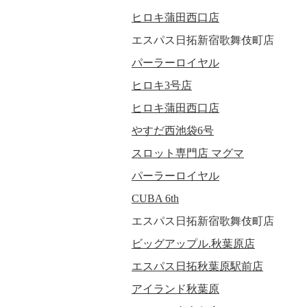
ヒロキ蒲田西口店
エスパス日拓新宿歌舞伎町店
パーラーロイヤル
ヒロキ3号店
ヒロキ蒲田西口店
やすだ西池袋6号
スロット専門店 マグマ
パーラーロイヤル
CUBA 6th
エスパス日拓新宿歌舞伎町店
ビッグアップル.秋葉原店
エスパス日拓秋葉原駅前店
アイランド秋葉原