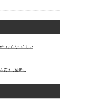
Tがつまらないらしい
い
等を変えて鍵垢に