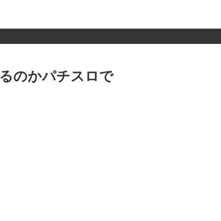
来るのかパチスロで