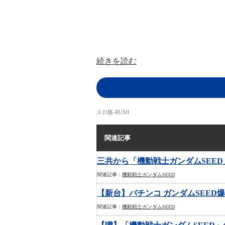
続きを読む
スロ板-RUSH
関連記事
三共から「機動戦士ガンダムSEE
関連記事：
機動戦士ガンダムSEED
【新台】パチンコ ガンダムSEED
関連記事：
機動戦士ガンダムSEED