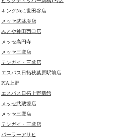
ビックディッパー新橋1号店
キングNo.1世田谷店
メッセ武蔵境店
みとや神田西口店
メッセ高円寺
メッセ三鷹店
テンガイ・三鷹店
エスパス日拓秋葉原駅前店
PIA上野
エスパス日拓上野新館
メッセ武蔵境店
メッセ三鷹店
テンガイ・三鷹店
パーラーアサヒ