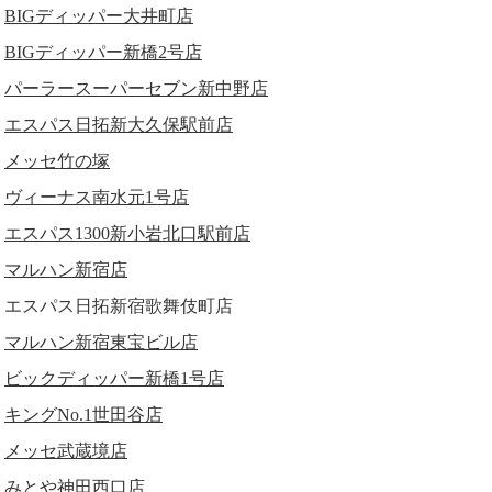
BIGディッパー大井町店
BIGディッパー新橋2号店
パーラースーパーセブン新中野店
エスパス日拓新大久保駅前店
メッセ竹の塚
ヴィーナス南水元1号店
エスパス1300新小岩北口駅前店
マルハン新宿店
エスパス日拓新宿歌舞伎町店
マルハン新宿東宝ビル店
ビックディッパー新橋1号店
キングNo.1世田谷店
メッセ武蔵境店
みとや神田西口店