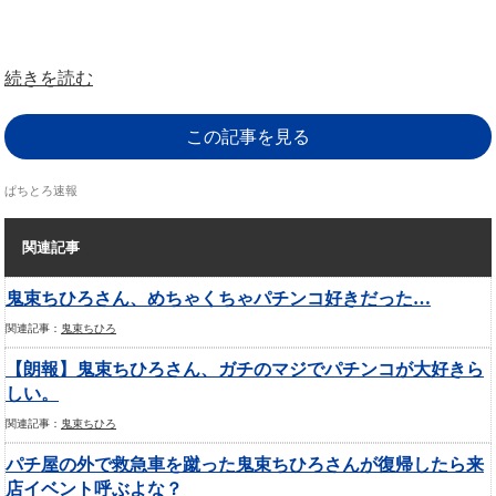
続きを読む
この記事を見る
ぱちとろ速報
関連記事
鬼束ちひろさん、めちゃくちゃパチンコ好きだった…
関連記事：
鬼束ちひろ
【朗報】鬼束ちひろさん、ガチのマジでパチンコが大好きら
しい。
関連記事：
鬼束ちひろ
パチ屋の外で救急車を蹴った鬼束ちひろさんが復帰したら来
店イベント呼ぶよな？