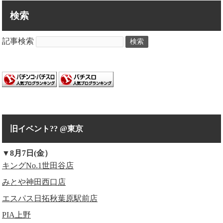
検索
記事検索
検索
旧イベント?? @東京
▼8月7日(金）
キングNo.1世田谷店
みとや神田西口店
エスパス日拓秋葉原駅前店
PIA上野