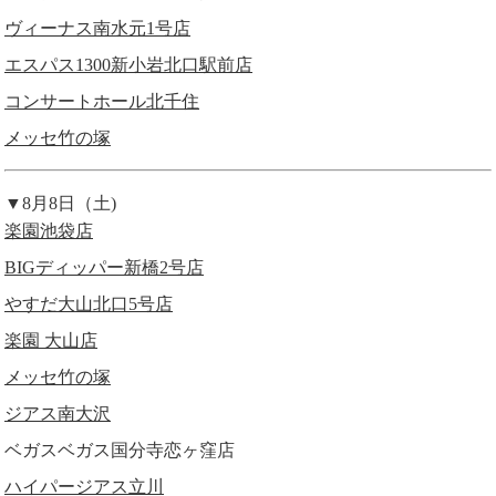
ヴィーナス南水元1号店
エスパス1300新小岩北口駅前店
コンサートホール北千住
メッセ竹の塚
▼8月8日（土)
楽園池袋店
BIGディッパー新橋2号店
やすだ大山北口5号店
楽園 大山店
メッセ竹の塚
ジアス南大沢
ベガスベガス国分寺恋ヶ窪店
ハイパージアス立川