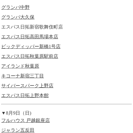
グランパ中野
グランパ大久保
エスパス日拓新宿歌舞伎町店
エスパス日拓高田馬場本店
ビックディッパー新橋1号店
エスパス日拓秋葉原駅前店
アイランド秋葉原
キコーナ新宿三丁目
サイバースパーク上野店
エスパス日拓上野本館
▼8月9日（日)
フルハウス 戸越銀座店
ジャラン五反田