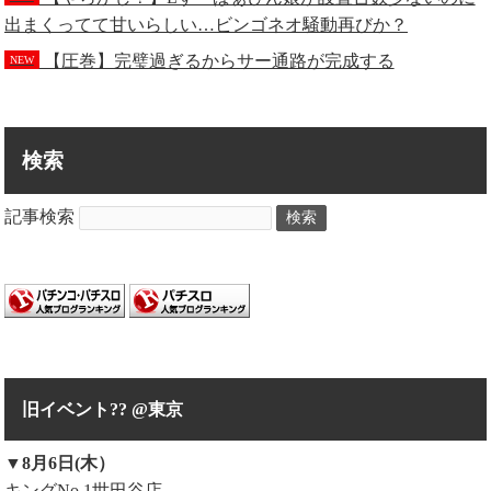
出まくってて甘いらしい…ビンゴネオ騒動再びか？
【圧巻】完璧過ぎるからサー通路が完成する
NEW
検索
記事検索
検索
旧イベント?? @東京
▼8月6日(木）
キングNo.1世田谷店