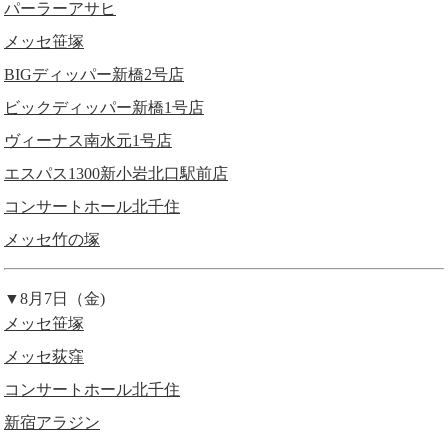
パーラーアサヒ
メッセ笹塚
BIGディッパー新橋2号店
ビックディッパー新橋1号店
ヴィーナス南水元1号店
エスパス1300新小岩北口駅前店
コンサートホール北千住
メッセ竹の塚
▼8月7日（金)
メッセ笹塚
メッセ荻窪
コンサートホール北千住
新宿アラジン