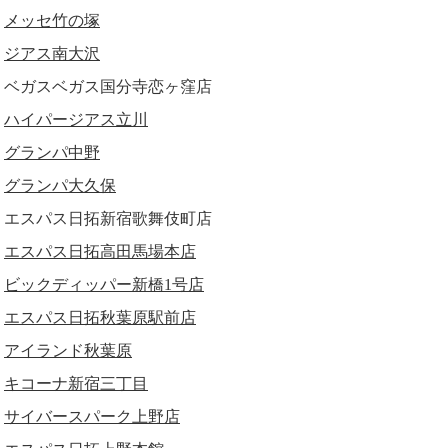
メッセ竹の塚
ジアス南大沢
ベガスベガス国分寺恋ヶ窪店
ハイパージアス立川
グランパ中野
グランパ大久保
エスパス日拓新宿歌舞伎町店
エスパス日拓高田馬場本店
ビックディッパー新橋1号店
エスパス日拓秋葉原駅前店
アイランド秋葉原
キコーナ新宿三丁目
サイバースパーク上野店