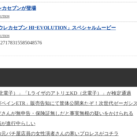
レカセブンが登場
UTION
ウレカセブン HIｰEVOLUTION」スペシャルムービー
UTION
/1427178315585048576
（北電子）」「LライザのアトリエKD（北電子）」が検定通過
ペインETR」販売告知にて筐体公開来たぞ！次世代ゼーガシ
ださんが無申告・保険証無しだと事実無根の疑いをかけられる
画が進行中らしい
の元パチ屋店員の女性演者さんの寒いプロレスがコチラ