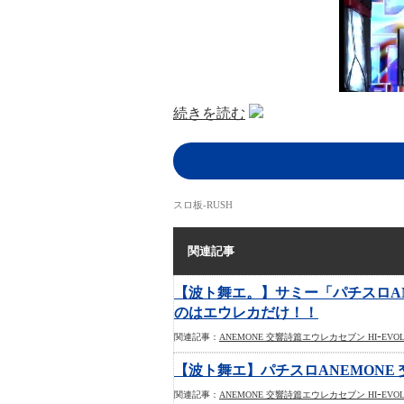
続きを読む
スロ板-RUSH
関連記事
【波ト舞エ。】サミー「パチスロANE
のはエウレカだけ！！
関連記事：
ANEMONE 交響詩篇エウレカセブン HIｰEVOL
【波ト舞エ】パチスロANEMONE 
関連記事：
ANEMONE 交響詩篇エウレカセブン HIｰEVOL