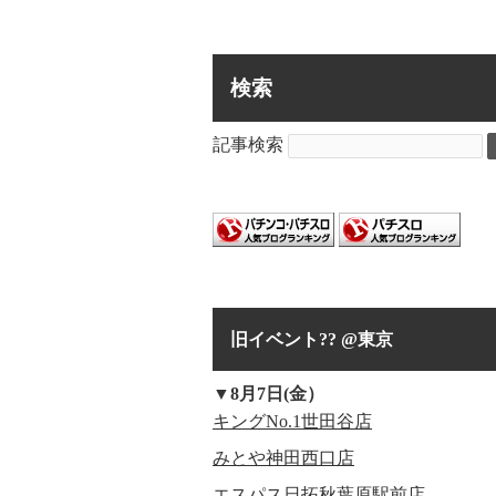
検索
記事検索
旧イベント?? @東京
▼8月7日(金）
キングNo.1世田谷店
みとや神田西口店
エスパス日拓秋葉原駅前店