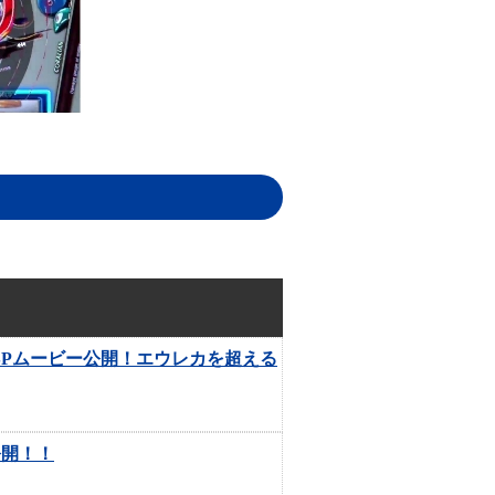
＆SPムービー公開！エウレカを超える
公開！！