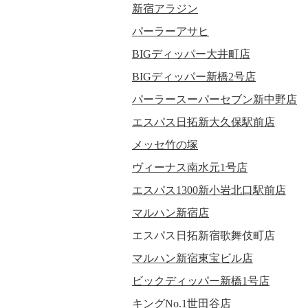
新宿アラジン
パーラーアサヒ
BIGディッパー大井町店
BIGディッパー新橋2号店
パーラースーパーセブン新中野店
エスパス日拓新大久保駅前店
メッセ竹の塚
ヴィーナス南水元1号店
エスパス1300新小岩北口駅前店
マルハン新宿店
エスパス日拓新宿歌舞伎町店
マルハン新宿東宝ビル店
ビックディッパー新橋1号店
キングNo.1世田谷店