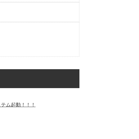
ステム起動！！！