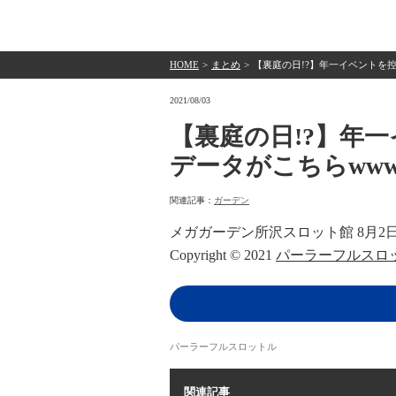
HOME
>
まとめ
>
【裏庭の日!?】年一イベントを
2021/08/03
【裏庭の日!?】年
データがこちらww
関連記事：
ガーデン
メガガーデン所沢スロット館 8月2日(月
Copyright © 2021
パーラーフルスロ
パーラーフルスロットル
関連記事