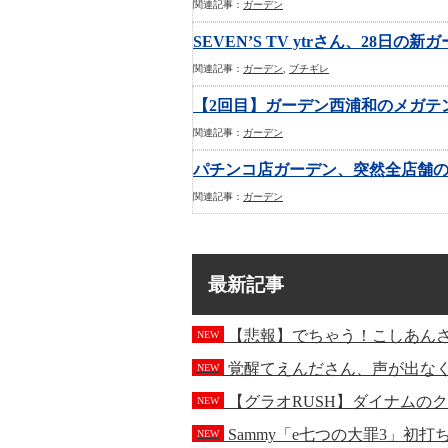
関連記事：
ガーデン
SEVEN’S TV ytrさん、2
関連記事：
ガーデン
,
ブチギレ
【2回目】ガーデン西浦和のメガテ
関連記事：
ガーデン
パチンコ店ガーデン、突然全店舗
関連記事：
ガーデン
最新記事
【悲報】でちゃう！こしあん
NEW
覚醒てえんださん、声が出な
NEW
【グラオRUSH】ダイナムの
NEW
Sammy「e七つの大罪3」初
NEW