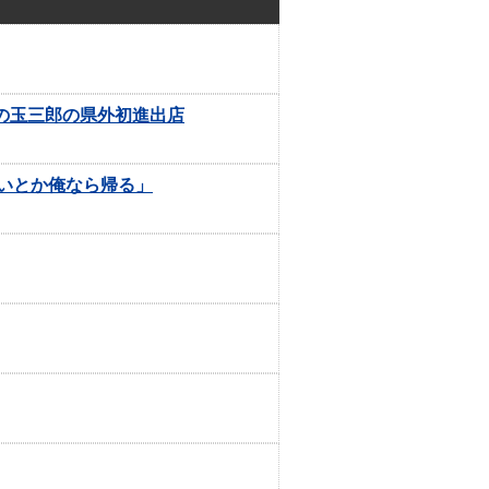
潟の玉三郎の県外初進出店
ないとか俺なら帰る」