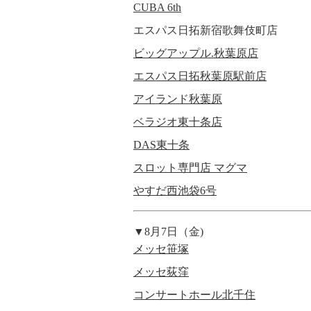
CUBA 6th
エスパス日拓新宿歌舞伎町店
ビッグアップル.秋葉原店
エスパス日拓秋葉原駅前店
アイランド秋葉原
ベラジオ東十条店
DAS東十条
スロット専門店 マグマ
やすだ西池袋6号
▼8月7日（金)
メッセ笹塚
メッセ荻窪
コンサートホール北千住