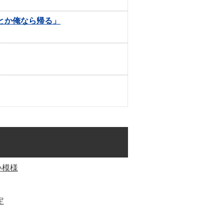
いとか俺なら帰る」
い模様
定