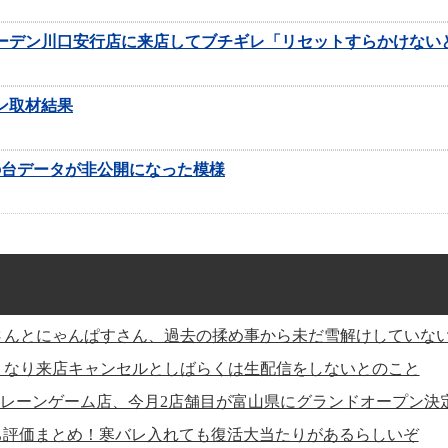
8日の新ガーデン川口安行店に来店してブチギレ「リセットすらかけな
ン取材結果
の台データが非公開になった模様
さんとにゃんぱすさん、過去の揉め事から未だ雪解けしていな
くなり来店キャンセルとしばらくは生配信をしないとのこと
クレーンゲーム店、今月2店舗目が富山県にグランドオープン決
打ち評価まとめ！寒バレ入れても復活大当たりがあるらしいぞ