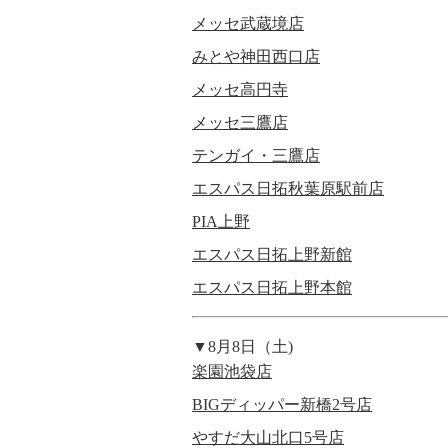
メッセ武蔵境店
みとや神田西口店
メッセ高円寺
メッセ三鷹店
テンガイ・三鷹店
エスパス日拓秋葉原駅前店
PIA上野
エスパス日拓上野新館
エスパス日拓上野本館
▼8月8日（土)
楽園池袋店
BIGディッパー新橋2号店
やすだ大山北口5号店