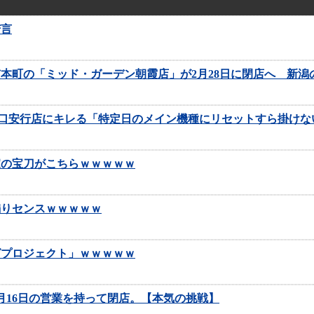
苦言
市本町の「ミッド・ガーデン朝霞店」が2月28日に閉店へ 新
ン川口安行店にキレる「特定日のメイン機種にリセットすら掛け
家の宝刀がこちらｗｗｗｗｗ
煽りセンスｗｗｗｗｗ
グプロジェクト」ｗｗｗｗｗ
月16日の営業を持って閉店。【本気の挑戦】