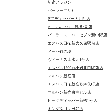
新宿アラジン
パーラーアサヒ
BIGディッパー大井町店
BIGディッパー新橋2号店
パーラースーパーセブン新中野店
エスパス日拓新大久保駅前店
メッセ竹の塚
ヴィーナス南水元1号店
エスパス1300新小岩北口駅前店
マルハン新宿店
エスパス日拓新宿歌舞伎町店
マルハン新宿東宝ビル店
ビックディッパー新橋1号店
キングNo.1世田谷店