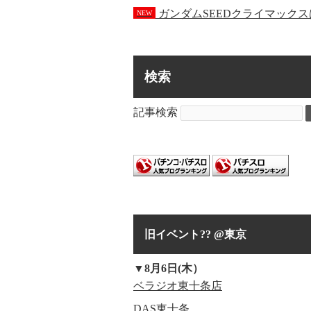
ガンダムSEEDクライマック
NEW
検索
記事検索
旧イベント?? @東京
▼8月6日(木）
ベラジオ東十条店
DAS東十条