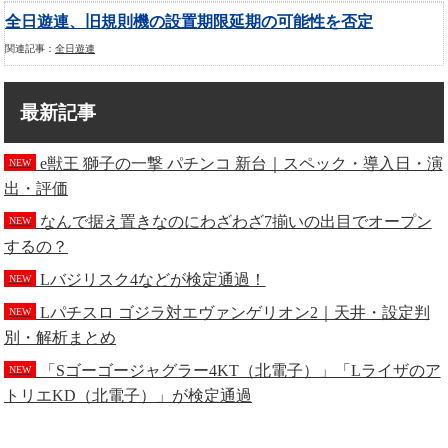
全日遊連、旧規則機の設置期限延期の可能性を否定
関連記事：
全日遊連
最新記事
e獣王 獅子の一撃 パチンコ 新台｜スペック・導入日・演
NEW
出・評価
なんで据え置きなのにわざわざ7揃いの出目でオープン
NEW
するの？
Lバジリスク4などが検定通過！
NEW
Lパチスロ ゴジラ対エヴァンゲリオン2｜天井・設定判
NEW
別・解析まとめ
「Sゴーゴージャグラー4KT（北電子）」「Lライザのア
NEW
トリエKD（北電子）」が検定通過