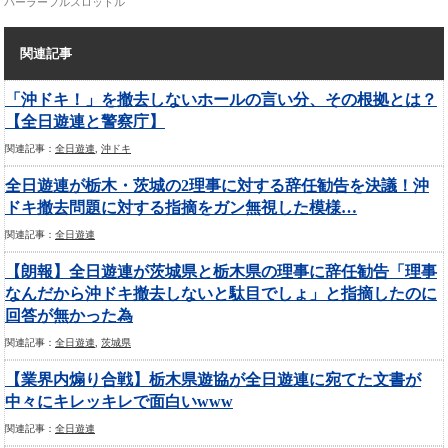
パーラーフルスロットル
関連記事
「沖ドキ！」を撤去しないホールの言い分、その根拠とは？
【全日遊連と警察庁】
関連記事：
全日遊連
,
沖ドキ
全日遊連が栃木・茨城の2理事に対する辞任勧告を決議！沖
ドキ撤去問題に対する指摘をガン無視した模様…
関連記事：
全日遊連
【朗報】全日遊連が茨城県と栃木県の理事に辞任勧告「理事
なんだから沖ドキ撤去しないと駄目でしょ」と指摘したのに
回答が無かった為
関連記事：
全日遊連
,
茨城県
【業界内煽り合戦】栃木県遊協が全日遊連に宛てた文書が
中々にキレッキレで面白いwww
関連記事：
全日遊連