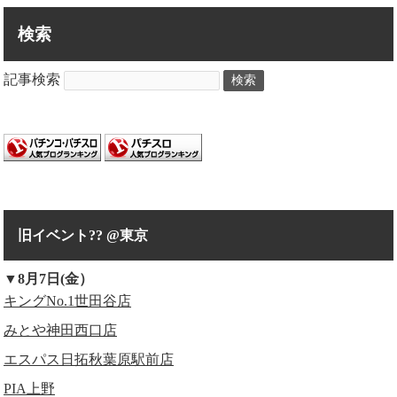
検索
記事検索
検索
旧イベント?? @東京
▼8月7日(金）
キングNo.1世田谷店
みとや神田西口店
エスパス日拓秋葉原駅前店
PIA上野