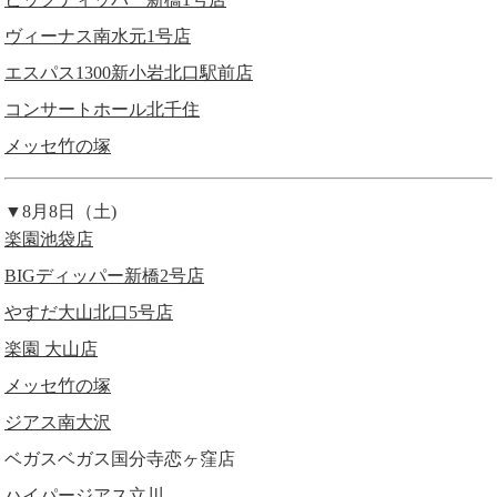
ヴィーナス南水元1号店
エスパス1300新小岩北口駅前店
コンサートホール北千住
メッセ竹の塚
▼8月8日（土)
楽園池袋店
BIGディッパー新橋2号店
やすだ大山北口5号店
楽園 大山店
メッセ竹の塚
ジアス南大沢
ベガスベガス国分寺恋ヶ窪店
ハイパージアス立川