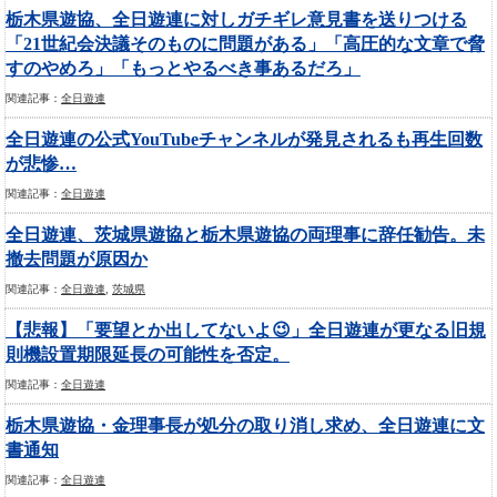
栃木県遊協、全日遊連に対しガチギレ意見書を送りつける
「21世紀会決議そのものに問題がある」「高圧的な文章で脅
すのやめろ」「もっとやるべき事あるだろ」
関連記事：
全日遊連
全日遊連の公式YouTubeチャンネルが発見されるも再生回数
が悲惨…
関連記事：
全日遊連
全日遊連、茨城県遊協と栃木県遊協の両理事に辞任勧告。未
撤去問題が原因か
関連記事：
全日遊連
,
茨城県
【悲報】「要望とか出してないよ😉」全日遊連が更なる旧規
則機設置期限延長の可能性を否定。
関連記事：
全日遊連
栃木県遊協・金理事長が処分の取り消し求め、全日遊連に文
書通知
関連記事：
全日遊連