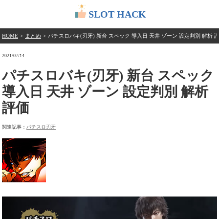
SLOT HACK
HOME
>
まとめ
>
パチスロバキ(刃牙) 新台 スペック 導入日 天井 ゾーン 設定判別 解析 
2021/07/14
パチスロバキ(刃牙) 新台 スペック
導入日 天井 ゾーン 設定判別 解析
評価
関連記事：
パチスロ刃牙