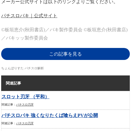
メーカー公式サイトは以下のリンクよりご覧ください。
パチスロバキ｜公式サイト
©板垣恵介(秋田書店)／バキ製作委員会 ©板垣恵介(秋田書店)
／バキッッ製作委員会
この記事を見る
ちょんぼりすた パチスロ解析
関連記事
スロット刃牙 （平和）
関連記事：
パチスロ刃牙
パチスロバキ 強くなりたくば喰らえPVが公開
関連記事：
パチスロ刃牙