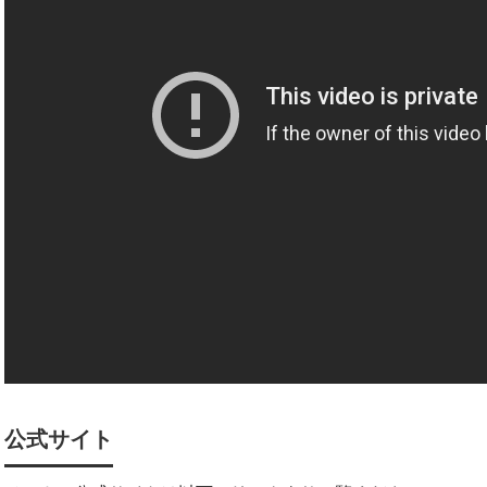
公式サイト