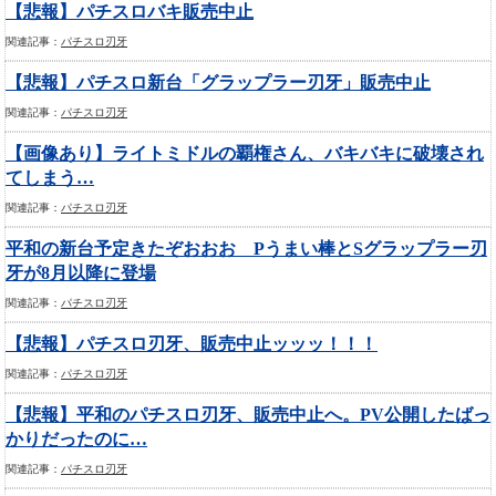
【悲報】パチスロバキ販売中止
関連記事：
パチスロ刃牙
【悲報】パチスロ新台「グラップラー刃牙」販売中止
関連記事：
パチスロ刃牙
【画像あり】ライトミドルの覇権さん、バキバキに破壊され
てしまう…
関連記事：
パチスロ刃牙
平和の新台予定きたぞおおお Pうまい棒とSグラップラー刃
牙が8月以降に登場
関連記事：
パチスロ刃牙
【悲報】パチスロ刃牙、販売中止ッッッ！！！
関連記事：
パチスロ刃牙
【悲報】平和のパチスロ刃牙、販売中止へ。PV公開したばっ
かりだったのに…
関連記事：
パチスロ刃牙