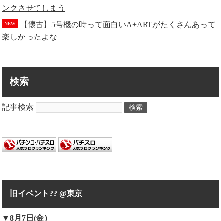
ンクさせてしまう
【懐古】5号機の時って面白いA+ARTがたくさんあって
NEW
楽しかったよな
検索
記事検索
検索
旧イベント?? @東京
▼8月7日(金）