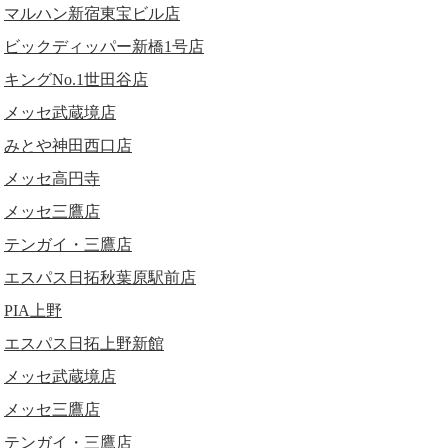
マルハン新宿東宝ビル店
ビックディッパー新橋1号店
キングNo.1世田谷店
メッセ武蔵境店
みとや神田西口店
メッセ高円寺
メッセ三鷹店
テンガイ・三鷹店
エスパス日拓秋葉原駅前店
PIA上野
エスパス日拓上野新館
メッセ武蔵境店
メッセ三鷹店
テンガイ・三鷹店