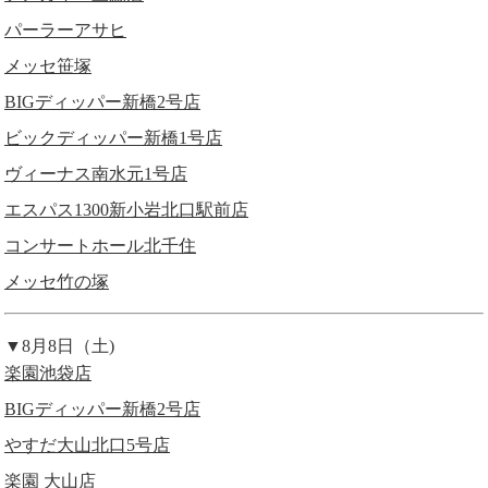
パーラーアサヒ
メッセ笹塚
BIGディッパー新橋2号店
ビックディッパー新橋1号店
ヴィーナス南水元1号店
エスパス1300新小岩北口駅前店
コンサートホール北千住
メッセ竹の塚
▼8月8日（土)
楽園池袋店
BIGディッパー新橋2号店
やすだ大山北口5号店
楽園 大山店