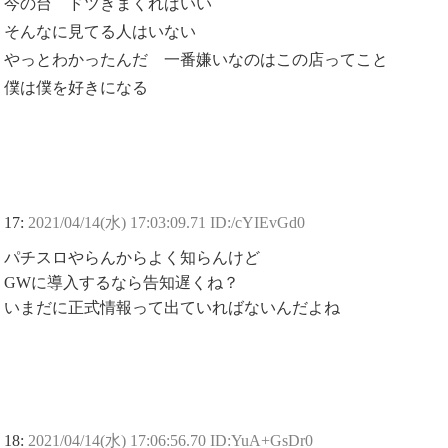
今の台 ドツきまくればいい
そんなに見てる人はいない
やっとわかったんだ 一番嫌いなのはこの店ってこと
僕は僕を好きになる
17:
2021/04/14(水) 17:03:09.71 ID:/cYIEvGd0
パチスロやらんからよく知らんけど
GWに導入するなら告知遅くね？
いまだに正式情報って出ていればないんだよね
18:
2021/04/14(水) 17:06:56.70 ID:YuA+GsDr0