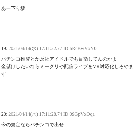
あー下り坂
19:
2021/04/14(水) 17:11:22.77 ID:bRcBwVxY0
パチンコ推奨とか反社アイドルでも目指してんのかよ
金儲けしたいならミーグリや配信ライブをVR対応化しろやま
ず
20:
2021/04/14(水) 17:11:28.74 ID:09GpVxQqa
今の規定ならパチンコで出せ