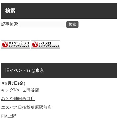
検索
記事検索
検索
旧イベント?? @東京
▼8月7日(金）
キングNo.1世田谷店
みとや神田西口店
エスパス日拓秋葉原駅前店
PIA上野