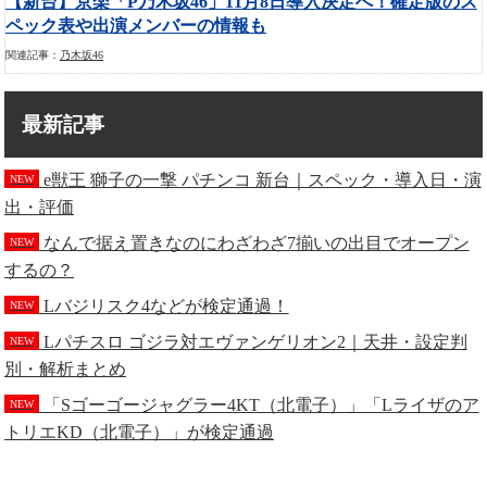
【新台】京楽「P乃木坂46」11月8日導入決定へ！確定版のス
ペック表や出演メンバーの情報も
関連記事：
乃木坂46
最新記事
e獣王 獅子の一撃 パチンコ 新台｜スペック・導入日・演
NEW
出・評価
なんで据え置きなのにわざわざ7揃いの出目でオープン
NEW
するの？
Lバジリスク4などが検定通過！
NEW
Lパチスロ ゴジラ対エヴァンゲリオン2｜天井・設定判
NEW
別・解析まとめ
「Sゴーゴージャグラー4KT（北電子）」「Lライザのア
NEW
トリエKD（北電子）」が検定通過