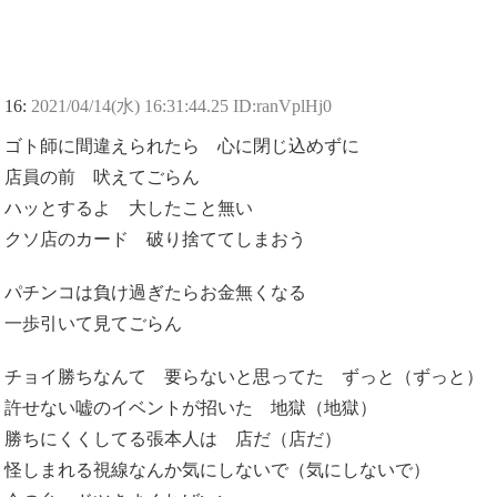
16:
2021/04/14(水) 16:31:44.25 ID:ranVplHj0
ゴト師に間違えられたら 心に閉じ込めずに
店員の前 吠えてごらん
ハッとするよ 大したこと無い
クソ店のカード 破り捨ててしまおう
パチンコは負け過ぎたらお金無くなる
一歩引いて見てごらん
チョイ勝ちなんて 要らないと思ってた ずっと（ずっと）
許せない嘘のイベントが招いた 地獄（地獄）
勝ちにくくしてる張本人は 店だ（店だ）
怪しまれる視線なんか気にしないで（気にしないで）