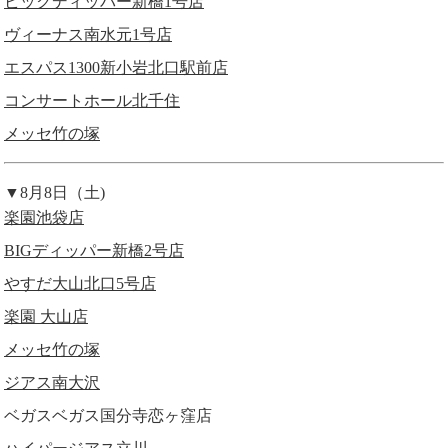
ビックディッパー新橋1号店
ヴィーナス南水元1号店
エスパス1300新小岩北口駅前店
コンサートホール北千住
メッセ竹の塚
▼8月8日（土)
楽園池袋店
BIGディッパー新橋2号店
やすだ大山北口5号店
楽園 大山店
メッセ竹の塚
ジアス南大沢
ベガスベガス国分寺恋ヶ窪店