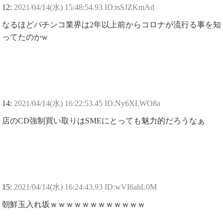
12:
2021/04/14(水) 15:48:54.93 ID:tsSJZKmAd
なるほどパチンコ業界は2年以上前からコロナが流行る事を知
ってたのかw
14:
2021/04/14(水) 16:22:53.45 ID:Ny6XLWO8a
店のCD強制買い取りはSMEにとっても魅力的だろうなぁ
15:
2021/04/14(水) 16:24:43.93 ID:wVI6ahL0M
朝鮮玉入れ坂ｗｗｗｗｗｗｗｗｗｗｗｗ