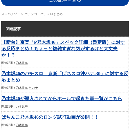
スロパチゾーン パチンコ・パチスロまとめ
関連記事
【新台】京楽「P乃木坂46」スペック詳細（暫定版）に対す
る反応まとめ！ちょっと複雑すぎな気がするけど大丈夫
か！？
関連記事：
乃木坂46
乃木坂46のパチスロ 京楽「ぱちスロ沖ハナ-30」に対する反
応まとめ
関連記事：
乃木坂46
,
沖ハナ
乃木坂46が導入されてからホールで起きた事一覧がこちら
関連記事：
乃木坂46
ぱちんこ乃木坂46のロング試打動画が公開！！
関連記事：
乃木坂46