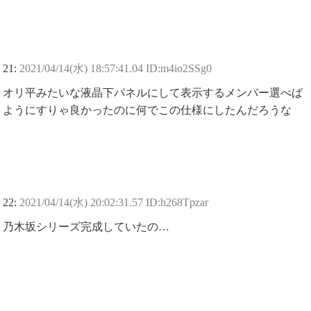
21:
2021/04/14(水) 18:57:41.04 ID:m4io2SSg0
オリ平みたいな液晶下パネルにして表示するメンバー選べば
ようにすりゃ良かったのに何でこの仕様にしたんだろうな
22:
2021/04/14(水) 20:02:31.57 ID:h268Tpzar
乃木坂シリーズ完成していたの…