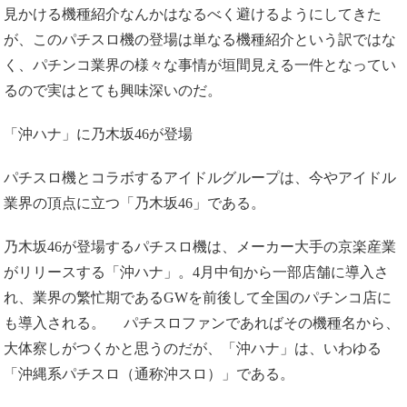
見かける機種紹介なんかはなるべく避けるようにしてきた
が、このパチスロ機の登場は単なる機種紹介という訳ではな
く、パチンコ業界の様々な事情が垣間見える一件となってい
るので実はとても興味深いのだ。
「沖ハナ」に乃木坂46が登場
パチスロ機とコラボするアイドルグループは、今やアイドル
業界の頂点に立つ「乃木坂46」である。
乃木坂46が登場するパチスロ機は、メーカー大手の京楽産業
がリリースする「沖ハナ」。4月中旬から一部店舗に導入さ
れ、業界の繁忙期であるGWを前後して全国のパチンコ店に
も導入される。 パチスロファンであればその機種名から、
大体察しがつくかと思うのだが、「沖ハナ」は、いわゆる
「沖縄系パチスロ（通称沖スロ）」である。