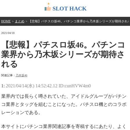
SLOT HACK
HOME
>
まとめ
>
【悲報】パチスロ坂46。パチンコ業界から乃木坂シリーズが期待され
2021/04/18
【悲報】パチスロ坂46。パチンコ
業界から乃木坂シリーズが期待さ
れる
関連記事：
乃木坂46
1:
2021/04/14(水) 14:52:42.12 ID:cunHVW4m0
業界内では長らく噂されていた、アイドルグループがパチン
コ業界とタッグを組むことになった。パチスロ機とのコラボ
レーションである。
本サイトにパチンコ業界関連記事を寄稿するにあたり、よく