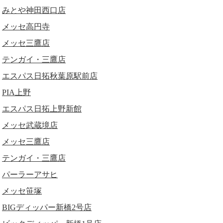
みとや神田西口店
メッセ高円寺
メッセ三鷹店
テンガイ・三鷹店
エスパス日拓秋葉原駅前店
PIA上野
エスパス日拓上野新館
メッセ武蔵境店
メッセ三鷹店
テンガイ・三鷹店
パーラーアサヒ
メッセ笹塚
BIGディッパー新橋2号店