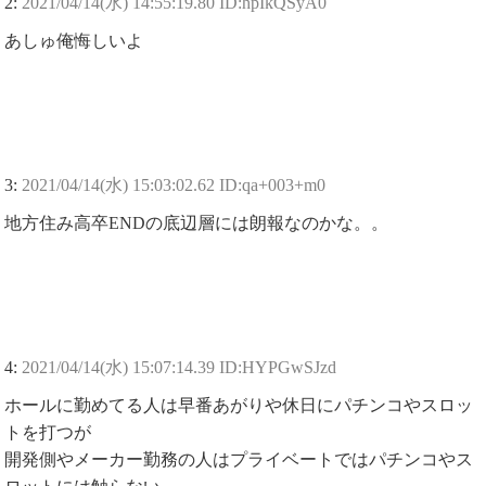
2:
2021/04/14(水) 14:55:19.80 ID:hpIkQSyA0
あしゅ俺悔しいよ
3:
2021/04/14(水) 15:03:02.62 ID:qa+003+m0
地方住み高卒ENDの底辺層には朗報なのかな。。
4:
2021/04/14(水) 15:07:14.39 ID:HYPGwSJzd
ホールに勤めてる人は早番あがりや休日にパチンコやスロッ
トを打つが
開発側やメーカー勤務の人はプライベートではパチンコやス