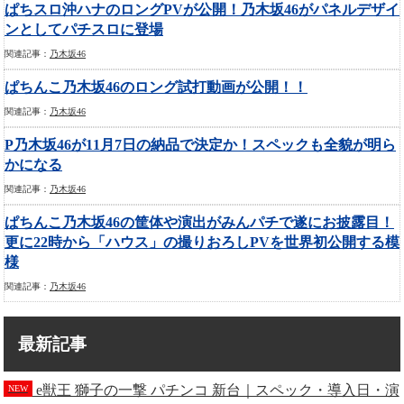
ぱちスロ沖ハナのロングPVが公開！乃木坂46がパネルデザイ
ンとしてパチスロに登場
関連記事：
乃木坂46
ぱちんこ乃木坂46のロング試打動画が公開！！
関連記事：
乃木坂46
P乃木坂46が11月7日の納品で決定か！スペックも全貌が明ら
かになる
関連記事：
乃木坂46
ぱちんこ乃木坂46の筐体や演出がみんパチで遂にお披露目！
更に22時から「ハウス」の撮りおろしPVを世界初公開する模
様
関連記事：
乃木坂46
最新記事
e獣王 獅子の一撃 パチンコ 新台｜スペック・導入日・演
NEW