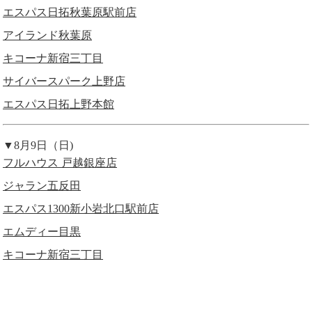
エスパス日拓秋葉原駅前店
アイランド秋葉原
キコーナ新宿三丁目
サイバースパーク上野店
エスパス日拓上野本館
▼8月9日（日)
フルハウス 戸越銀座店
ジャラン五反田
エスパス1300新小岩北口駅前店
エムディー目黒
キコーナ新宿三丁目