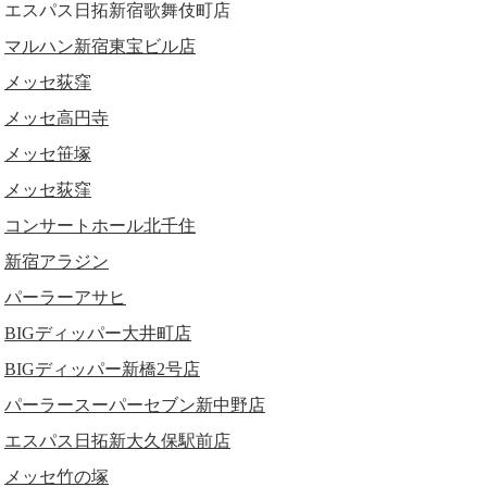
エスパス日拓新宿歌舞伎町店
マルハン新宿東宝ビル店
メッセ荻窪
メッセ高円寺
メッセ笹塚
メッセ荻窪
コンサートホール北千住
新宿アラジン
パーラーアサヒ
BIGディッパー大井町店
BIGディッパー新橋2号店
パーラースーパーセブン新中野店
エスパス日拓新大久保駅前店
メッセ竹の塚