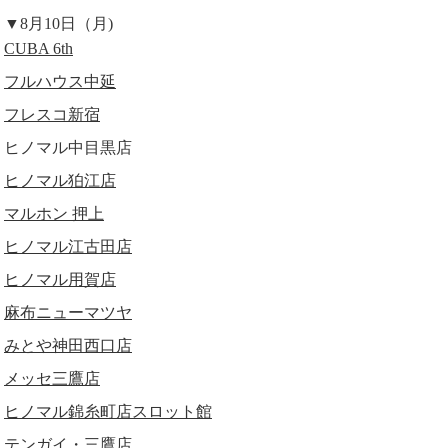
▼8月10日（月)
CUBA 6th
フルハウス中延
フレスコ新宿
ヒノマル中目黒店
ヒノマル狛江店
マルホン 押上
ヒノマル江古田店
ヒノマル用賀店
麻布ニューマツヤ
みとや神田西口店
メッセ三鷹店
ヒノマル錦糸町店スロット館
テンガイ・三鷹店