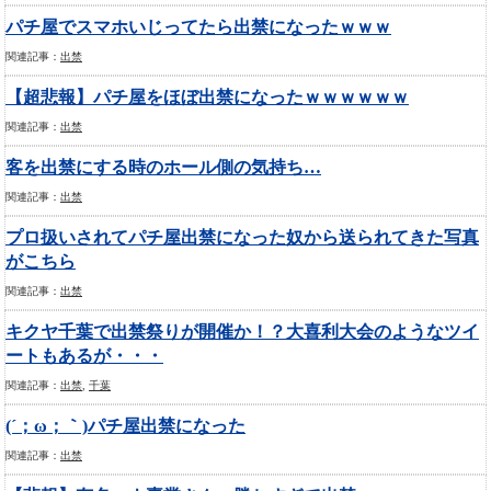
パチ屋でスマホいじってたら出禁になったｗｗｗ
関連記事：
出禁
【超悲報】パチ屋をほぼ出禁になったｗｗｗｗｗｗ
関連記事：
出禁
客を出禁にする時のホール側の気持ち…
関連記事：
出禁
プロ扱いされてパチ屋出禁になった奴から送られてきた写真
がこちら
関連記事：
出禁
キクヤ千葉で出禁祭りが開催か！？大喜利大会のようなツイ
ートもあるが・・・
関連記事：
出禁
,
千葉
(´；ω；｀)パチ屋出禁になった
関連記事：
出禁