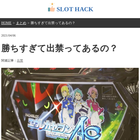
SLOT HACK
HOME
>
まとめ
>
勝ちすぎて出禁ってあるの？
2021/04/06
勝ちすぎて出禁ってあるの？
関連記事：
出禁