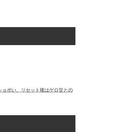
ショボい、リセット後はゲロ甘との