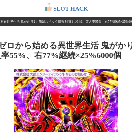
SLOT HACK
る異世界生活 鬼がかり2」簡易スペック情報判明！1/349、突入率55%、右77%継続×25%60
e:ゼロから始める異世界生活 鬼がか
率55%、右77%継続×25%6000個