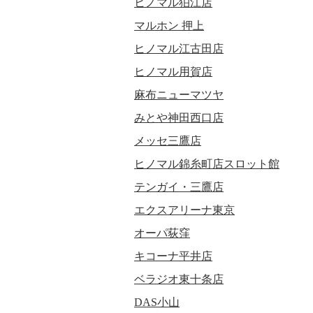
ヒノマル狛江店
マルホン 押上
ヒノマル江古田店
ヒノマル用賀店
麻布ニューマツヤ
みとや神田西口店
メッセ三鷹店
ヒノマル錦糸町店スロット館
テンガイ・三鷹店
エクスアリーナ東京
オーパ荻窪
キコーナ平井店
ベラジオ東十条店
DAS小山