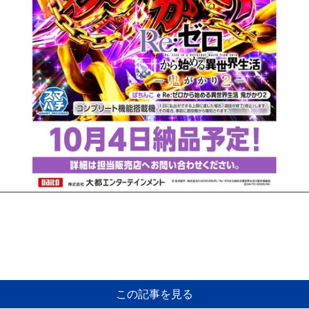
この記事を見る