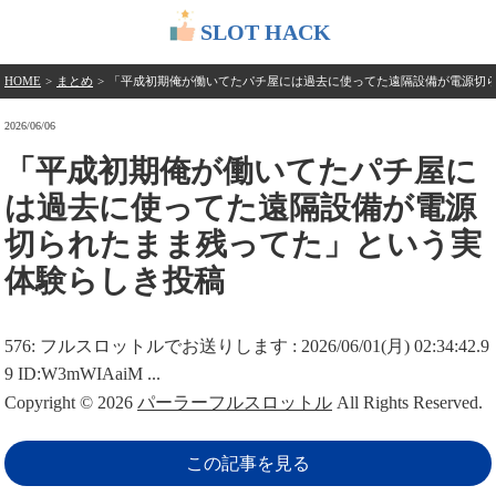
SLOT HACK
HOME
>
まとめ
>
「平成初期俺が働いてたパチ屋には過去に使ってた遠隔設備が電源切
2026/06/06
「平成初期俺が働いてたパチ屋に
は過去に使ってた遠隔設備が電源
切られたまま残ってた」という実
体験らしき投稿
576: フルスロットルでお送りします : 2026/06/01(月) 02:34:42.9
9 ID:W3mWIAaiM ...
Copyright © 2026
パーラーフルスロットル
All Rights Reserved.
この記事を見る