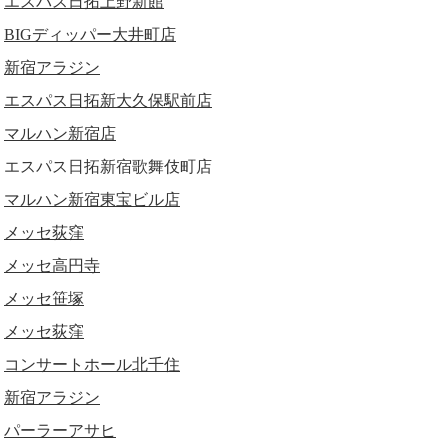
エスパス日拓上野新館
BIGディッパー大井町店
新宿アラジン
エスパス日拓新大久保駅前店
マルハン新宿店
エスパス日拓新宿歌舞伎町店
マルハン新宿東宝ビル店
メッセ荻窪
メッセ高円寺
メッセ笹塚
メッセ荻窪
コンサートホール北千住
新宿アラジン
パーラーアサヒ