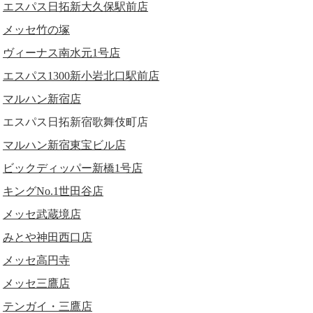
エスパス日拓新大久保駅前店
メッセ竹の塚
ヴィーナス南水元1号店
エスパス1300新小岩北口駅前店
マルハン新宿店
エスパス日拓新宿歌舞伎町店
マルハン新宿東宝ビル店
ビックディッパー新橋1号店
キングNo.1世田谷店
メッセ武蔵境店
みとや神田西口店
メッセ高円寺
メッセ三鷹店
テンガイ・三鷹店