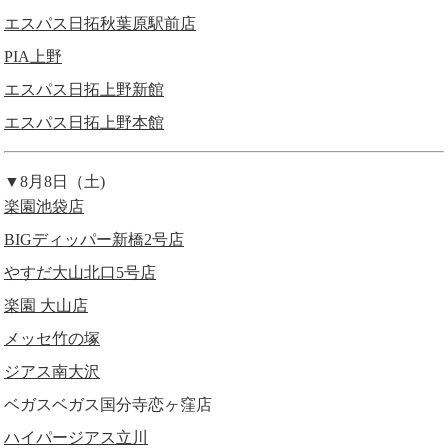
エスパス日拓秋葉原駅前店
PIA上野
エスパス日拓上野新館
エスパス日拓上野本館
▼8月8日（土)
楽園池袋店
BIGディッパー新橋2号店
やすだ大山北口5号店
楽園 大山店
メッセ竹の塚
ジアス南大沢
ベガスベガス国分寺恋ヶ窪店
ハイパージアス立川