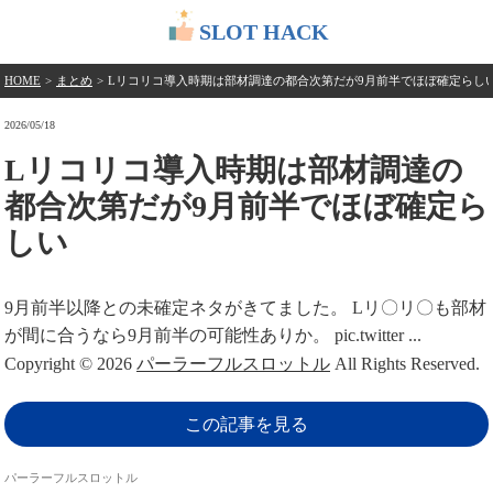
SLOT HACK
HOME
>
まとめ
>
Lリコリコ導入時期は部材調達の都合次第だが9月前半でほぼ確定らし
2026/05/18
Lリコリコ導入時期は部材調達の
都合次第だが9月前半でほぼ確定ら
しい
9月前半以降との未確定ネタがきてました。 Lリ〇リ〇も部材
が間に合うなら9月前半の可能性ありか。 pic.twitter ...
Copyright © 2026
パーラーフルスロットル
All Rights Reserved.
この記事を見る
パーラーフルスロットル