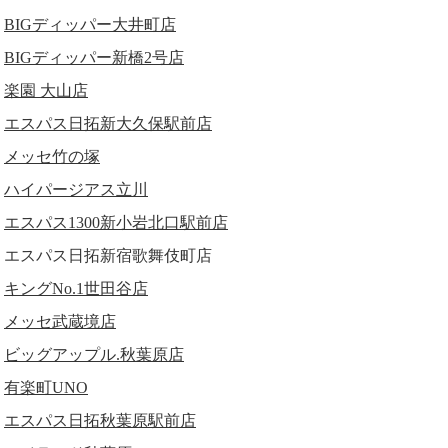
BIGディッパー大井町店
BIGディッパー新橋2号店
楽園 大山店
エスパス日拓新大久保駅前店
メッセ竹の塚
ハイパージアス立川
エスパス1300新小岩北口駅前店
エスパス日拓新宿歌舞伎町店
キングNo.1世田谷店
メッセ武蔵境店
ビッグアップル.秋葉原店
有楽町UNO
エスパス日拓秋葉原駅前店