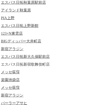
エスパス日拓秋葉原駅前店
アイランド秋葉原
PIA上野
エスパス日拓上野新館
123+N東雲店
BIGディッパー大井町店
新宿アラジン
エスパス日拓新大久保駅前店
エスパス日拓新宿歌舞伎町店
メッセ荻窪
楽園池袋店
メッセ荻窪
新宿アラジン
パーラーアサヒ