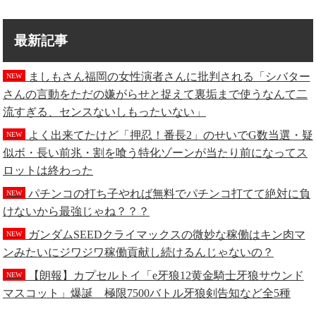
最新記事
ましもさん福岡の女性演者さんに批判される「シバター
NEW
さんの言動をただの嫌がらせと捉えて裏垢まで使うなんて二
流すぎる、センスないしもったいない」
よく出来てたけど「押忍！番長2」のせいでG数当選・疑
NEW
似ボ・長い前兆・割を喰う特化ゾーンが当たり前になってス
ロットは終わった
パチンコの打ち子やれば無料でパチンコ打てて絶対に負
NEW
けないから最強じゃね？？？
ガンダムSEEDクライマックスの微妙な稼働はキン肉マ
NEW
ンみたいにジワジワ稼働貢献し続けるんじゃないの？
【朗報】カプセルトイ「e牙狼12黄金騎士牙狼サウンド
NEW
マスコット」爆誕 極限7500バトル牙狼剣告知など全5種