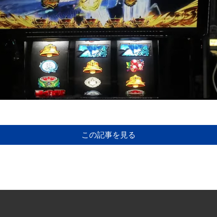
この記事を見る