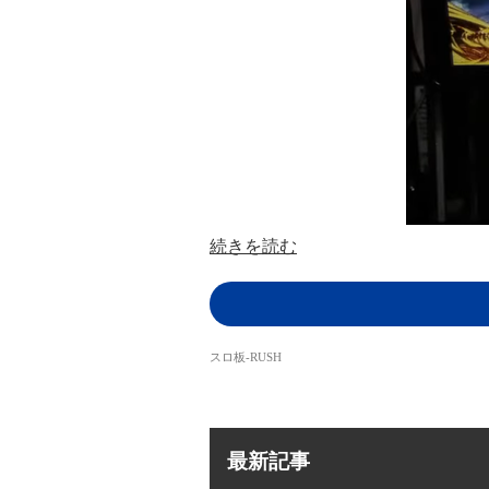
続きを読む
スロ板-RUSH
最新記事