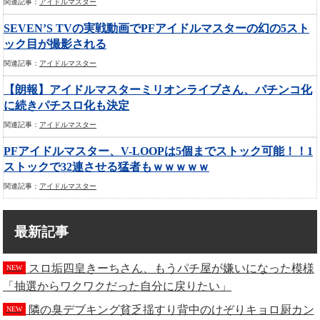
関連記事：
アイドルマスター
SEVEN’S TVの実戦動画でPFアイドルマスターの幻の5スト
ック目が撮影される
関連記事：
アイドルマスター
【朗報】アイドルマスターミリオンライブさん、パチンコ化
に続きパチスロ化も決定
関連記事：
アイドルマスター
PFアイドルマスター、V-LOOPは5個までストック可能！！1
ストックで32連させる猛者もｗｗｗｗｗ
関連記事：
アイドルマスター
最新記事
スロ垢四皇きーちさん、もうパチ屋が嫌いになった模様
NEW
「抽選からワクワクだった自分に戻りたい」
隣の臭デブキング貧乏揺すり背中のけぞりキョロ厨カン
NEW