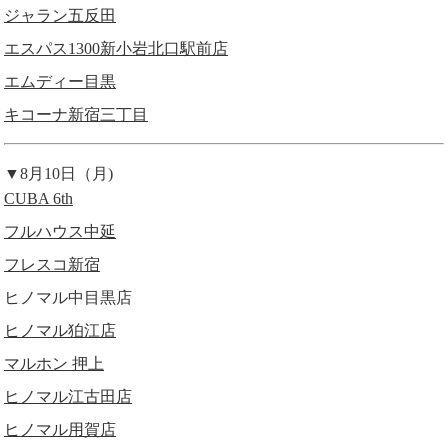
ジャラン五反田
エスパス1300新小岩北口駅前店
エムディー目黒
キコーナ新宿三丁目
▼8月10日（月)
CUBA 6th
フルハウス中延
フレスコ新宿
ヒノマル中目黒店
ヒノマル狛江店
マルホン 押上
ヒノマル江古田店
ヒノマル用賀店