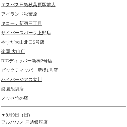
エスパス日拓秋葉原駅前店
アイランド秋葉原
キコーナ新宿三丁目
サイバースパーク上野店
やすだ大山北口5号店
楽園 大山店
BIGディッパー新橋2号店
ビックディッパー新橋1号店
ハイパージアス立川
楽園池袋店
メッセ竹の塚
▼8月9日（日)
フルハウス 戸越銀座店