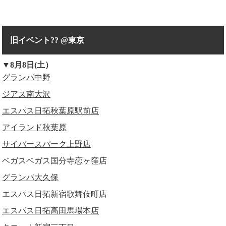
旧イベント?? @東京
▼8月8日(土）
グランパ中野
ジアス南大沢
エスパス日拓秋葉原駅前店
アイランド秋葉原
サイバースパーク上野店
ベガスベガス国分寺恋ヶ窪店
グランパ大久保
エスパス日拓新宿歌舞伎町店
エスパス日拓高田馬場本店