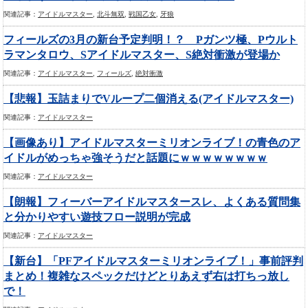
関連記事：
アイドルマスター
,
北斗無双
,
戦国乙女
,
牙狼
フィールズの3月の新台予定判明！？ Pガンツ極、Pウルト
ラマンタロウ、Sアイドルマスター、S絶対衝激が登場か
関連記事：
アイドルマスター
,
フィールズ
,
絶対衝激
【悲報】玉詰まりでVループ二個消える(アイドルマスター)
関連記事：
アイドルマスター
【画像あり】アイドルマスターミリオンライブ！の青色のア
イドルがめっちゃ強そうだと話題にｗｗｗｗｗｗｗｗ
関連記事：
アイドルマスター
【朗報】フィーバーアイドルマスタースレ、よくある質問集
と分かりやすい遊技フロー説明が完成
関連記事：
アイドルマスター
【新台】「PFアイドルマスターミリオンライブ！」事前評判
まとめ！複雑なスペックだけどとりあえず右は打ちっ放し
で！