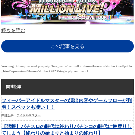
続きを読む
この記事を見る
Warning
: Attempt to read property "link_name" on null in
/home/kosaeru/slothack.net/public
_html/wp-content/themes/slothack2023/single.php
on line
51
関連記事
フィーバーアイドルマスターの演出内容やゲームフローが判
明！スペックも凄い！！
関連記事：
アイドルマスター
【悲報】パチスロの時代は終わりパチンコの時代に逆戻りし
てしまう【終わりの始まりと始まりの終わり】