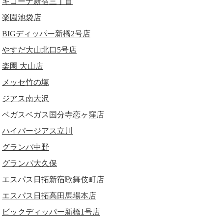
キコーナ新宿三丁目
楽園池袋店
BIGディッパー新橋2号店
やすだ大山北口5号店
楽園 大山店
メッセ竹の塚
ジアス南大沢
ベガスベガス国分寺恋ヶ窪店
ハイパージアス立川
グランパ中野
グランパ大久保
エスパス日拓新宿歌舞伎町店
エスパス日拓高田馬場本店
ビックディッパー新橋1号店