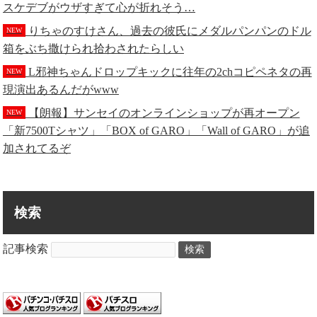
スケデブがウザすぎて心が折れそう…
りちゃのすけさん、過去の彼氏にメダルパンパンのドル
NEW
箱をぶち撒けられ拾わされたらしい
L邪神ちゃんドロップキックに往年の2chコピペネタの再
NEW
現演出あるんだがwww
【朗報】サンセイのオンラインショップが再オープン
NEW
「新7500Tシャツ」「BOX of GARO」「Wall of GARO」が追
加されてるぞ
検索
記事検索
検索