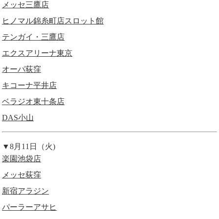
メッセ三鷹店
ヒノマル錦糸町店スロット館
テンガイ・三鷹店
エクスアリーナ東京
オーパ荻窪
キコーナ平井店
ベラジオ東十条店
DAS小山
▼8月11日（火)
楽園池袋店
メッセ荻窪
新宿アラジン
パーラーアサヒ