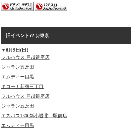
旧イベント?? @東京
▼8月9日(日）
フルハウス 戸越銀座店
ジャラン五反田
エムディー目黒
キコーナ新宿三丁目
フルハウス 戸越銀座店
ジャラン五反田
エスパス1300新小岩北口駅前店
エムディー目黒