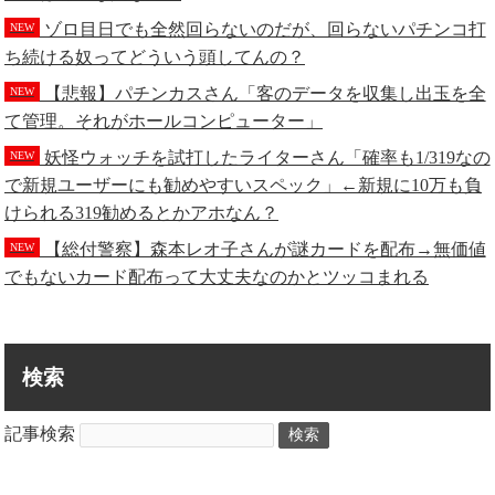
ゾロ目日でも全然回らないのだが、回らないパチンコ打
NEW
ち続ける奴ってどういう頭してんの？
【悲報】パチンカスさん「客のデータを収集し出玉を全
NEW
て管理。それがホールコンピューター」
妖怪ウォッチを試打したライターさん「確率も1/319なの
NEW
で新規ユーザーにも勧めやすいスペック」←新規に10万も負
けられる319勧めるとかアホなん？
【総付警察】森本レオ子さんが謎カードを配布→無価値
NEW
でもないカード配布って大丈夫なのかとツッコまれる
検索
記事検索
検索