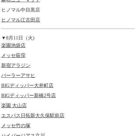
ヒノマル中目黒店
ヒノマル江古田店
▼8月11日（火)
楽園池袋店
メッセ荻窪
新宿アラジン
パーラーアサヒ
BIGディッパー大井町店
BIGディッパー新橋2号店
楽園 大山店
エスパス日拓新大久保駅前店
メッセ竹の塚
ハイパージアス立川