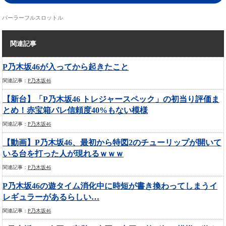
パーラーフルスロットル
関連記事
P乃木坂46が入ってから起きたこと
関連記事：
P乃木坂46
【新台】「P乃木坂46 トレジャースペック」の初当り評価ま
とめ！赤宝箱バレ信頼度40%もない模様
関連記事：
P乃木坂46
【動画】P乃木坂46、最初から特図2のチューリップが開いて
いる台を打った人が現れるｗｗｗ
関連記事：
P乃木坂46
P乃木坂46の遊タイム消化中に時短が書き換わってしまうイ
レギュラーがあるらしい…
関連記事：
P乃木坂46