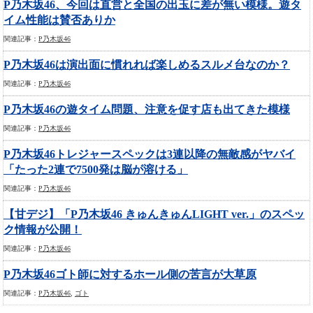
P乃木坂46、今回は直営と全国の出玉に差が無い模様。遊タ
イム性能は賛否ありか
関連記事：
P乃木坂46
P乃木坂46は演出面に慣れれば楽しめるスルメ台なのか？
関連記事：
P乃木坂46
P乃木坂46の遊タイム問題、注意を促す店も出てきた模様
関連記事：
P乃木坂46
P乃木坂46トレジャースペックは3連以降の無敵感がヤバイ
「たった2連で7500発は脳が溶ける」
関連記事：
P乃木坂46
【甘デジ】「P乃木坂46 きゅんきゅんLIGHT ver.」のスペッ
ク情報が公開！
関連記事：
P乃木坂46
P乃木坂46ゴト師に対するホール側の苦言が大草原
関連記事：
P乃木坂46
,
ゴト