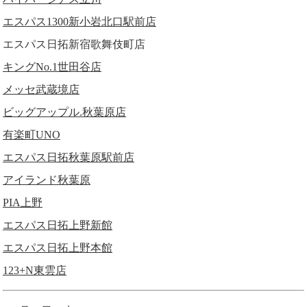
エスパス1300新小岩北口駅前店
エスパス日拓新宿歌舞伎町店
キングNo.1世田谷店
メッセ武蔵境店
ビッグアップル.秋葉原店
有楽町UNO
エスパス日拓秋葉原駅前店
アイランド秋葉原
PIA上野
エスパス日拓上野新館
エスパス日拓上野本館
123+N東雲店